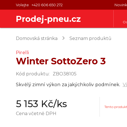
Volejte
+420 606 650 272
Novin
Prodej-pneu.cz
Os
keyboard_arrow_right
Domovská stránka
Seznam produktů
Pirelli
Winter SottoZero 3
Kód produktu
:
ZBO38105
Skvělý zimní výkon za jakýchkoliv podmínek.
V
5 153 Kč
/ks
Tento produk
Cena včetně DPH