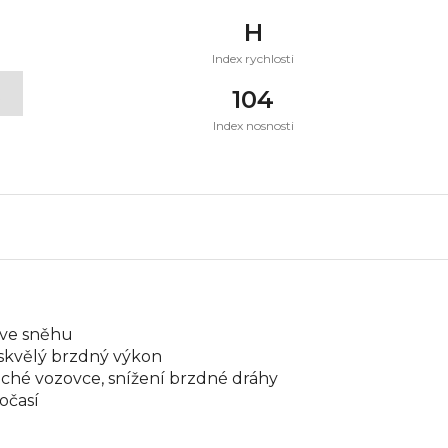
H
Index rychlosti
t
104
Index nosnosti
 ve sněhu
a skvělý brzdný výkon
uché vozovce, snížení brzdné dráhy
očasí