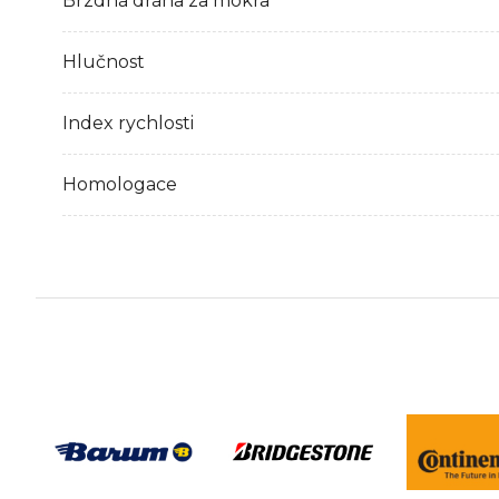
Brzdná dráha za mokra
Hlučnost
Index rychlosti
Homologace