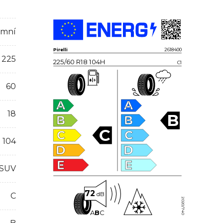
imní
Pirelli
2618400
225
225/60 R18 104H
C1
60
A
A
18
B
B
B
C
C
C
104
D
D
E
E
 SUV
72
dB
C
2020/740
A
B
C