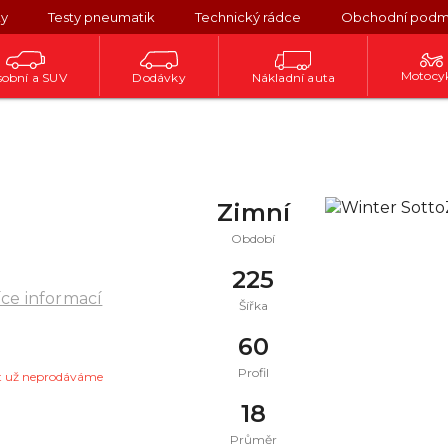
ky
Testy pneumatik
Technický rádce
Obchodní podm
Motocy
obní a SUV
Dodávky
Nákladní auta
Zimní
Období
225
íce informací
Šířka
60
Profil
t už neprodáváme
18
Průměr