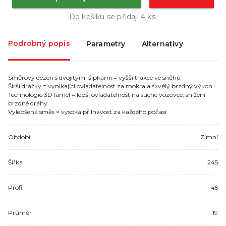
Do košíku se přidají
4
ks.
Podrobný popis
Parametry
Alternativy
Směrový dezén s dvojitými šipkami = vyšší trakce ve sněhu
Širší drážky = vynikající ovladatelnost za mokra a skvělý brzdný výkon
Technologie 3D lamel = lepší ovladatelnost na suché vozovce, snížení
brzdné dráhy
Vylepšená směs = vysoká přilnavost za každého počasí
Období
Zimní
Šířka
245
Profil
45
Průměr
19