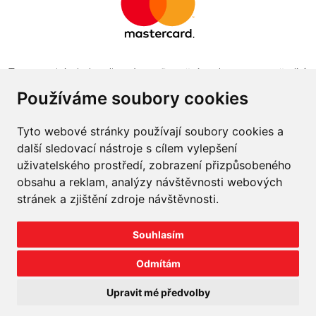
Tento projekt byl realizován za finanční podpory z prostředků
státního rozpočtu prostřednictvím Ministerstva průmyslu a
Používáme soubory cookies
obchodu v programu The Country for the Future
Tyto webové stránky používají soubory cookies a
další sledovací nástroje s cílem vylepšení
uživatelského prostředí, zobrazení přizpůsobeného
obsahu a reklam, analýzy návštěvnosti webových
Napište nám
stránek a zjištění zdroje návštěvnosti.
Slovník o pneumatikách
Souhlasím
Velkoobchod
Odmítám
©
2026
prodej-pneu.cz
Upravit mé předvolby