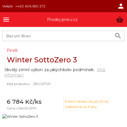
Volejte
+420 606 650 272
Prodej-pneu.cz
Pirelli
Winter SottoZero 3
Skvělý zimní výkon za jakýchkoliv podmínek.
Více
informací
Kód produktu
:
ZBO23729
6 784 Kč
/ks
Externí sklad
více jak 20 ks
Odesíláme za 3 dny
Cena včetně DPH