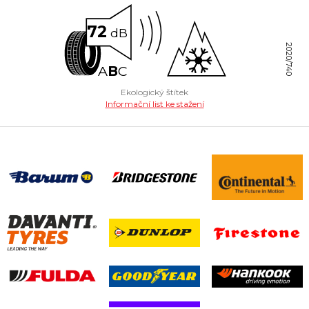
72
dB
2020/740
A
B
C
Ekologický štítek
Informační list ke stažení