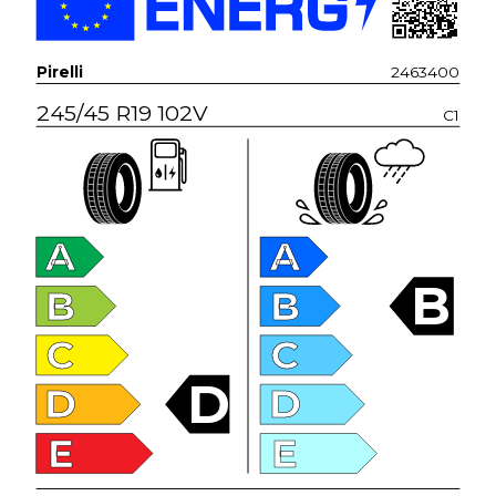
Pirelli
2463400
245/45 R19 102V
C1
A
A
B
B
B
C
C
D
D
D
E
E