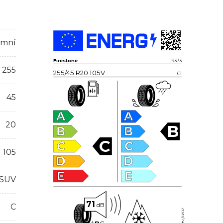
imní
Firestone
19373
255
255/45 R20 105V
C1
45
A
A
20
B
B
B
C
C
C
105
D
D
E
E
 SUV
71
dB
C
2020/740