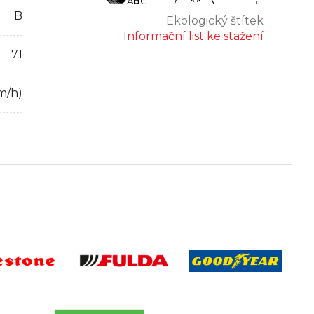
A
B
C
B
Ekologický štítek
Informační list ke stažení
71
m/h)