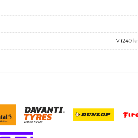
V (240 k