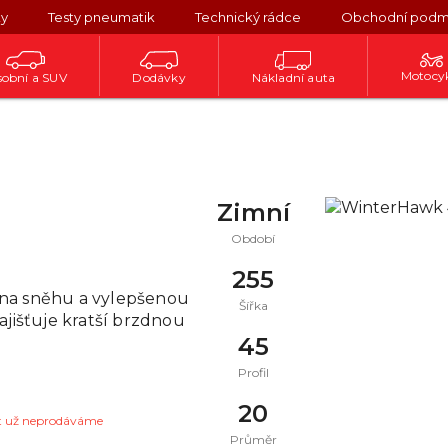
ky
Testy pneumatik
Technický rádce
Obchodní podm
Motocy
obní a SUV
Dodávky
Nákladní auta
Zimní
Období
255
 na sněhu a vylepšenou
Šířka
ajišťuje kratší brzdnou
45
Profil
20
t už neprodáváme
Průměr