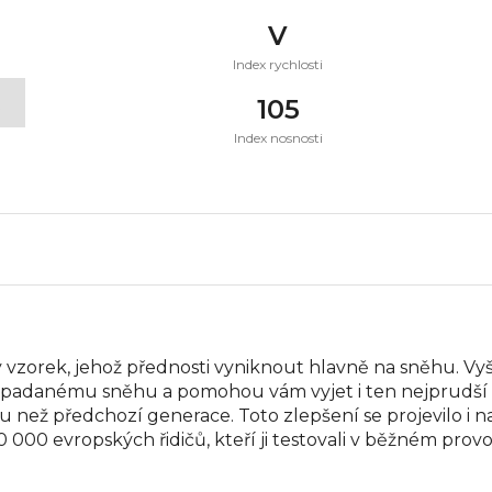
V
Index rychlosti
t
105
Index nosnosti
vzorek, jehož přednosti vyniknout hlavně na sněhu. Vyš
napadanému sněhu a pomohou vám vyjet i ten nejprudší
než předchozí generace. Toto zlepšení se projevilo i na 
 000 evropských řidičů, kteří ji testovali v běžném prov