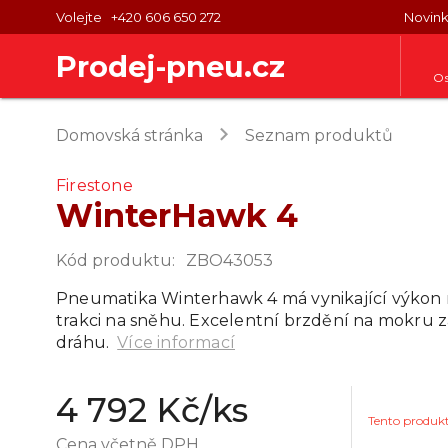
Volejte
+420 606 650 272
Novin
Prodej-pneu.cz
Os
keyboard_arrow_right
Domovská stránka
Seznam produktů
Firestone
WinterHawk 4
Kód produktu
:
ZBO43053
Pneumatika Winterhawk 4 má vynikající výkon
trakci na sněhu. Excelentní brzdění na mokru z
dráhu.
Více informací
4 792 Kč
/ks
Tento produk
Cena včetně DPH