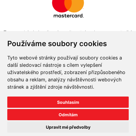
Tento projekt byl realizován za finanční podpory z prostředků
státního rozpočtu prostřednictvím Ministerstva průmyslu a
Používáme soubory cookies
obchodu v programu The Country for the Future
Tyto webové stránky používají soubory cookies a
další sledovací nástroje s cílem vylepšení
uživatelského prostředí, zobrazení přizpůsobeného
obsahu a reklam, analýzy návštěvnosti webových
Napište nám
stránek a zjištění zdroje návštěvnosti.
Slovník o pneumatikách
Souhlasím
Velkoobchod
Odmítám
©
2026
prodej-pneu.cz
Upravit mé předvolby