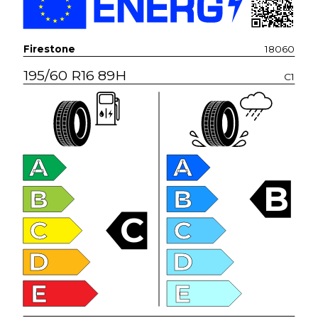
Firestone
18060
195/60 R16 89H
C1
A
A
B
B
B
C
C
C
D
D
E
E