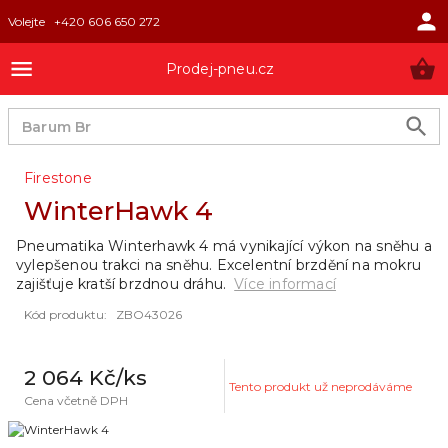
Volejte
+420 606 650 272
Prodej-pneu.cz
Firestone
WinterHawk 4
Pneumatika Winterhawk 4 má vynikající výkon na sněhu a
vylepšenou trakci na sněhu. Excelentní brzdění na mokru
zajišťuje kratší brzdnou dráhu.
Více informací
Kód produktu
:
ZBO43026
2 064 Kč
/ks
Tento produkt už neprodáváme
Cena včetně DPH