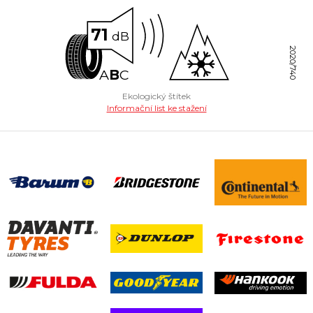
71
dB
2020/740
A
B
C
Ekologický štítek
Informační list ke stažení