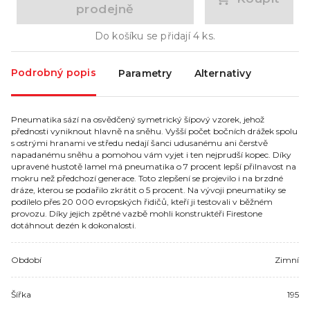
prodejně
Do košíku se přidají
4
ks.
Podrobný popis
Parametry
Alternativy
Pneumatika sází na osvědčený symetrický šípový vzorek, jehož
přednosti vyniknout hlavně na sněhu. Vyšší počet bočních drážek spolu
s ostrými hranami ve středu nedají šanci udusanému ani čerstvě
napadanému sněhu a pomohou vám vyjet i ten nejprudší kopec. Díky
upravené hustotě lamel má pneumatika o 7 procent lepší přilnavost na
mokru než předchozí generace. Toto zlepšení se projevilo i na brzdné
dráze, kterou se podařilo zkrátit o 5 procent. Na vývoji pneumatiky se
podílelo přes 20 000 evropských řidičů, kteří ji testovali v běžném
provozu. Díky jejich zpětné vazbě mohli konstruktéři Firestone
dotáhnout dezén k dokonalosti.
Období
Zimní
Šířka
195