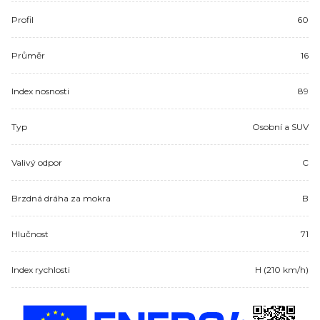
Profil
60
Průměr
16
Index nosnosti
89
Typ
Osobní a SUV
Valivý odpor
C
Brzdná dráha za mokra
B
Hlučnost
71
Index rychlosti
H (210 km/h)