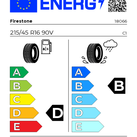
Firestone
18066
215/45 R16 90V
C1
A
A
B
B
B
C
C
D
D
D
E
E