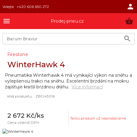
Volejte
+420 606 650 272
Prodej-pneu.cz
Firestone
WinterHawk 4
Pneumatika Winterhawk 4 má vynikající výkon na sněhu a
vylepšenou trakci na sněhu. Excelentní brzdění na mokru
zajišťuje kratší brzdnou dráhu.
Více informací
Kód produktu
:
ZBO43016
2 672 Kč
/ks
Tento produkt už neprodáváme
Cena včetně DPH