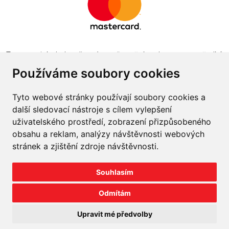
Tento projekt byl realizován za finanční podpory z prostředků
státního rozpočtu prostřednictvím Ministerstva průmyslu a
Používáme soubory cookies
obchodu v programu The Country for the Future
Tyto webové stránky používají soubory cookies a
další sledovací nástroje s cílem vylepšení
uživatelského prostředí, zobrazení přizpůsobeného
obsahu a reklam, analýzy návštěvnosti webových
Napište nám
stránek a zjištění zdroje návštěvnosti.
Slovník o pneumatikách
Souhlasím
Velkoobchod
Odmítám
©
2026
prodej-pneu.cz
Upravit mé předvolby