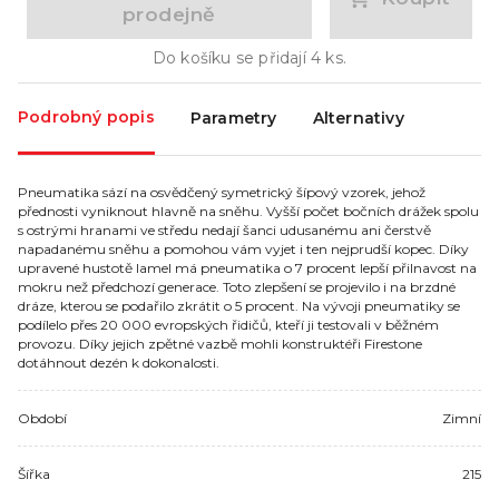
prodejně
Do košíku se přidají
4
ks.
Podrobný popis
Parametry
Alternativy
Pneumatika sází na osvědčený symetrický šípový vzorek, jehož
přednosti vyniknout hlavně na sněhu. Vyšší počet bočních drážek spolu
s ostrými hranami ve středu nedají šanci udusanému ani čerstvě
napadanému sněhu a pomohou vám vyjet i ten nejprudší kopec. Díky
upravené hustotě lamel má pneumatika o 7 procent lepší přilnavost na
mokru než předchozí generace. Toto zlepšení se projevilo i na brzdné
dráze, kterou se podařilo zkrátit o 5 procent. Na vývoji pneumatiky se
podílelo přes 20 000 evropských řidičů, kteří ji testovali v běžném
provozu. Díky jejich zpětné vazbě mohli konstruktéři Firestone
dotáhnout dezén k dokonalosti.
Období
Zimní
Šířka
215