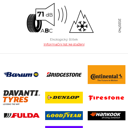
71
dB
2020/740
A
B
C
Ekologický štítek
Informační list ke stažení