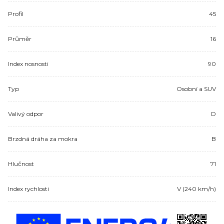
Profil
45
Průměr
16
Index nosnosti
90
Typ
Osobní a SUV
Valivý odpor
D
Brzdná dráha za mokra
B
Hlučnost
71
Index rychlosti
V (240 km/h)