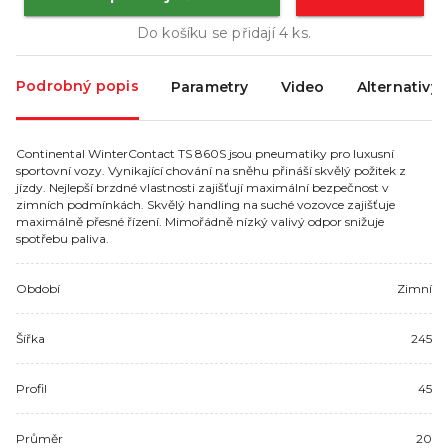
Do košíku se přidají
4
ks.
Podrobný popis
Parametry
Video
Alternativy
Continental WinterContact TS 860S jsou pneumatiky pro luxusní
sportovní vozy. Vynikající chování na sněhu přináší skvělý požitek z
jízdy. Nejlepší brzdné vlastnosti zajišťují maximální bezpečnost v
zimních podmínkách. Skvělý handling na suché vozovce zajišťuje
maximálně přesné řízení. Mimořádně nízký valivý odpor snižuje
spotřebu paliva.
Období
Zimní
Šířka
245
Profil
45
Průměr
20