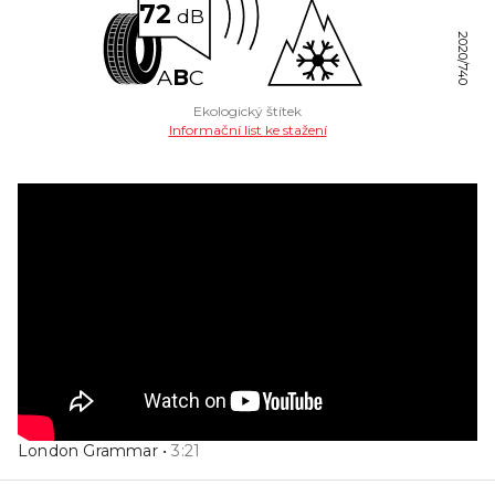
72
dB
2020/740
A
B
C
Ekologický štítek
Informační list ke stažení
London Grammar
•
3
:
21