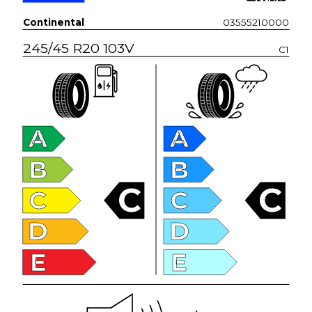
Continental
03555210000
245/45 R20 103V
C1
A
A
B
B
C
C
C
C
D
D
E
E