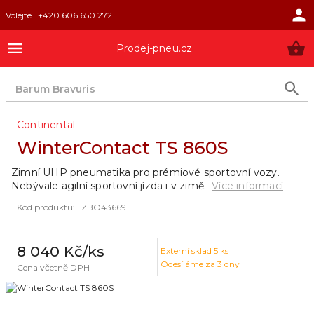
Volejte
+420 606 650 272
Prodej-pneu.cz
Continental
WinterContact TS 860S
Zimní UHP pneumatika pro prémiové sportovní vozy.
Nebývale agilní sportovní jízda i v zimě.
Více informací
Kód produktu
:
ZBO43669
8 040 Kč
/ks
Externí sklad
5
ks
Odesíláme za 3 dny
Cena včetně DPH