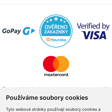
Tento projekt byl realizován za finanční podpory z prostředků
státního rozpočtu prostřednictvím Ministerstva průmyslu a
Používáme soubory cookies
obchodu v programu The Country for the Future
Tyto webové stránky používají soubory cookies a