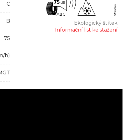
75
dB
C
2020/740
A
B
C
B
Ekologický štítek
Informační list ke stažení
75
m/h)
MGT