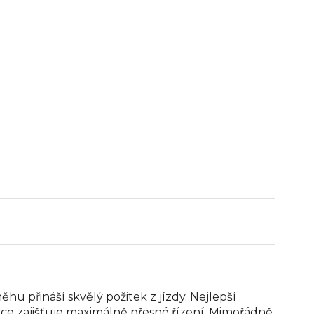
u přináší skvělý požitek z jízdy. Nejlepší
ce zajišťuje maximálně přesné řízení. Mimořádně