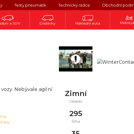
ky
Testy pneumatik
Technický rádce
Obchodní podm
Motocy
obní a SUV
Dodávky
Nákladní auta
vozy. Nebývale agilní
Zimní
Období
295
19
ks
Šířka
 3 dny
35