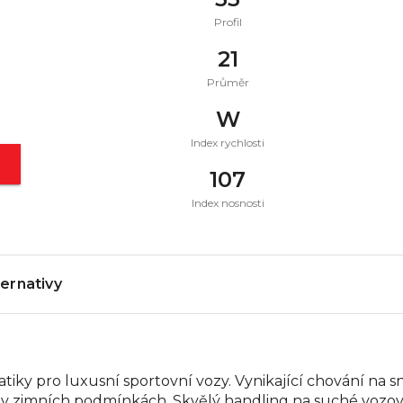
Profil
21
Průměr
W
Index rychlosti
t
107
Index nosnosti
ternativy
y pro luxusní sportovní vozy. Vynikající chování na sněh
t v zimních podmínkách. Skvělý handling na suché vozov