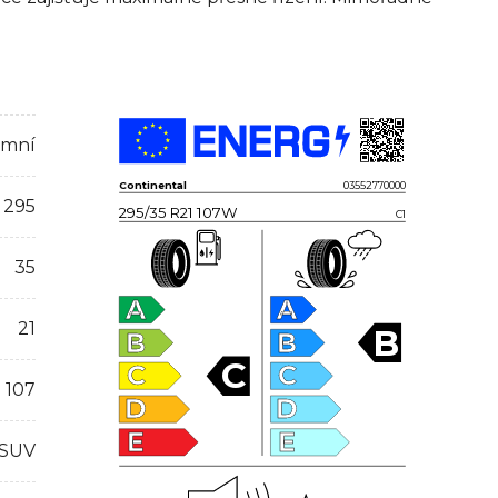
imní
Continental
03552770000
295
295/35 R21 107W
C1
35
A
A
21
B
B
B
C
C
C
107
D
D
E
E
 SUV