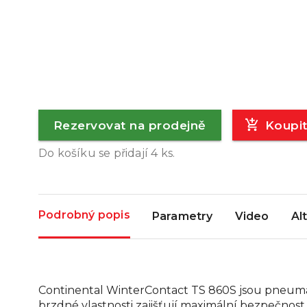
Rezervovat na prodejně
Koupi
Do košíku se přidají
4
ks.
Podrobný popis
Parametry
Video
Al
Continental WinterContact TS 860S jsou pneumatik
brzdné vlastnosti zajišťují maximální bezpečnos