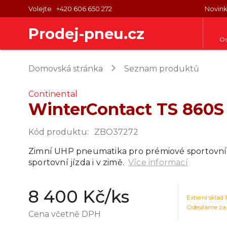
Volejte
+420 606 650 272
Novin
Prodej-pneu.cz
Os
keyboard_arrow_right
Domovská stránka
Seznam produktů
Continental
WinterContact TS 860S
Kód produktu
:
ZBO37272
Zimní UHP pneumatika pro prémiové sportovní 
sportovní jízda i v zimě.
Více informací
8 400 Kč
/ks
Externí sklad
Odesíláme za
Cena včetně DPH