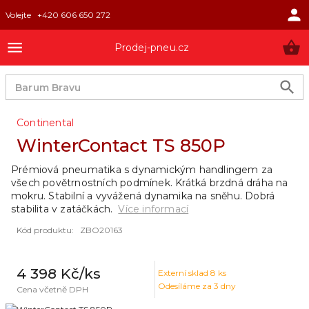
Volejte
+420 606 650 272
Prodej-pneu.cz
Continental
WinterContact TS 850P
Prémiová pneumatika s dynamickým handlingem za
všech povětrnostních podmínek. Krátká brzdná dráha na
mokru. Stabilní a vyvážená dynamika na sněhu. Dobrá
stabilita v zatáčkách.
Více informací
Kód produktu
:
ZBO20163
4 398 Kč
/ks
Externí sklad
8
ks
Odesíláme za 3 dny
Cena včetně DPH