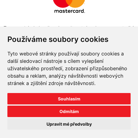
Tento projekt byl realizován za finanční podpory z prostředků
státního rozpočtu prostřednictvím Ministerstva průmyslu a
Používáme soubory cookies
obchodu v programu The Country for the Future
Tyto webové stránky používají soubory cookies a
další sledovací nástroje s cílem vylepšení
uživatelského prostředí, zobrazení přizpůsobeného
obsahu a reklam, analýzy návštěvnosti webových
Napište nám
stránek a zjištění zdroje návštěvnosti.
Slovník o pneumatikách
Souhlasím
Velkoobchod
Odmítám
©
2026
prodej-pneu.cz
Upravit mé předvolby