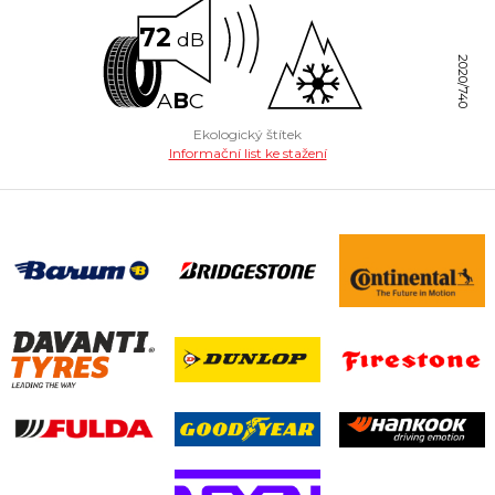
72
dB
2020/740
A
B
C
Ekologický štítek
Informační list ke stažení