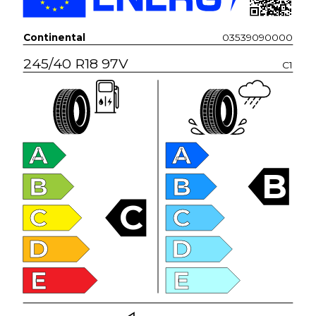
Continental
03539090000
245/40 R18 97V
C1
A
A
B
B
B
C
C
C
D
D
E
E