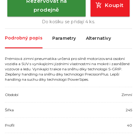
Rezervovat na
Koupit
prodejně
Do košíku se přidají
4
ks.
Podrobný popis
Parametry
Alternativy
Prémiová zimní pneumatika určená pro silně motorizovaná osobní
vozidla a SUV s vynikajícími jízdními vlastnostmi na mokré i zasněžené
vozovce a ledu. Vynikající trakce na sněhu díky technologii S-GRIP.
Zlepšený handling na sněhu díky technologii PrecisionPlus. Lepší
handling na suchu díky technologii PowerSipes.
Období
Zimní
Šířka
245
Profil
40