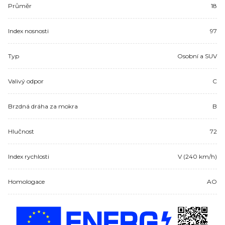
Průměr
18
Index nosnosti
97
Typ
Osobní a SUV
Valivý odpor
C
Brzdná dráha za mokra
B
Hlučnost
72
Index rychlosti
V (240 km/h)
Homologace
AO