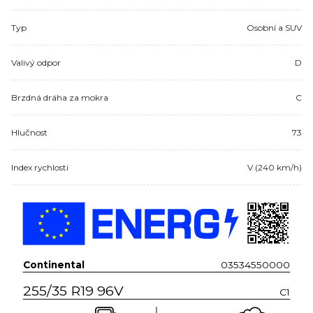
Typ
Osobní a SUV
Valivý odpor
D
Brzdná dráha za mokra
C
Hlučnost
73
Index rychlosti
V (240 km/h)
Continental
03534550000
255/35 R19 96V
C1