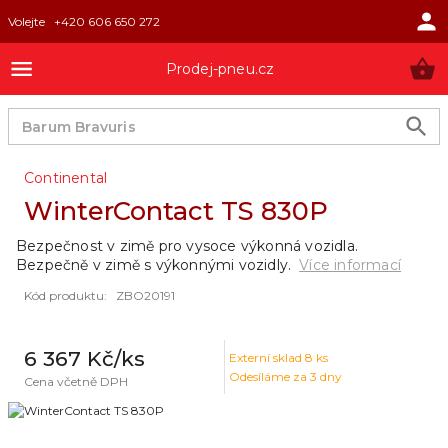
Volejte
+420 606 650 272
Prodej-pneu.cz
Continental
WinterContact TS 830P
Bezpečnost v zimě pro vysoce výkonná vozidla.
Bezpečně v zimě s výkonnými vozidly.
Více informací
Kód produktu
:
ZBO20191
6 367 Kč
/ks
Externí sklad
8
ks
Odesíláme za 3 dny
Cena včetně DPH