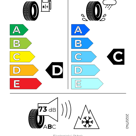
A
A
B
B
C
C
C
D
D
D
E
E
73
dB
2020/740
A
B
C
Ekologický štítek