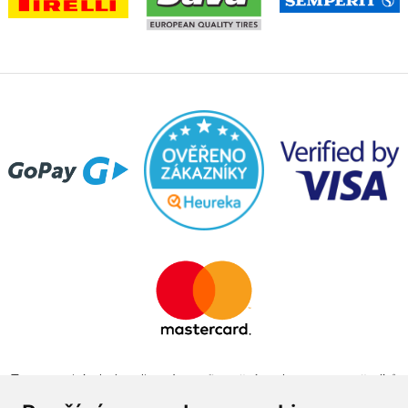
Tento projekt byl realizován za finanční podpory z prostředků
státního rozpočtu prostřednictvím Ministerstva průmyslu a