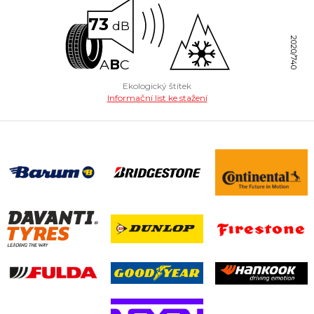
73
dB
2020/740
A
B
C
Ekologický štítek
Informační list ke stažení