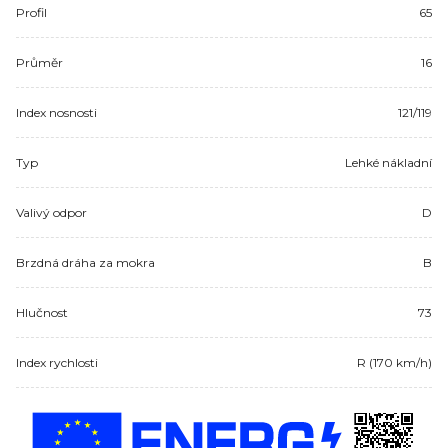
Profil
65
Průměr
16
Index nosnosti
121/119
Typ
Lehké nákladní
Valivý odpor
D
Brzdná dráha za mokra
B
Hlučnost
73
Index rychlosti
R (170 km/h)