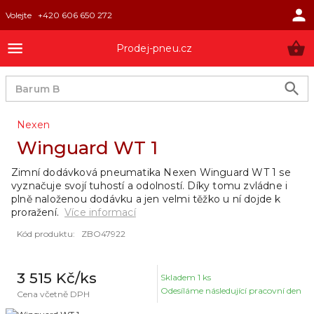
Volejte
+420 606 650 272
Prodej-pneu.cz
Nexen
Winguard WT 1
Zimní dodávková pneumatika Nexen Winguard WT 1 se
vyznačuje svojí tuhostí a odolností. Díky tomu zvládne i
plně naloženou dodávku a jen velmi těžko u ní dojde k
proražení.
Více informací
Kód produktu
:
ZBO47922
3 515 Kč
/ks
Skladem
1
ks
Odesíláme následující pracovní den
Cena včetně DPH