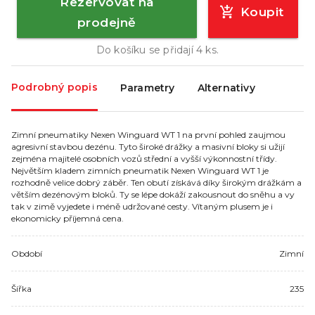
Rezervovat na
Koupit
prodejně
Do košíku se přidají
4
ks.
Podrobný popis
Parametry
Alternativy
Zimní pneumatiky Nexen Winguard WT 1 na první pohled zaujmou
agresivní stavbou dezénu. Tyto široké drážky a masivní bloky si užijí
zejména majitelé osobních vozů střední a vyšší výkonnostní třídy.
Největším kladem zimních pneumatik Nexen Winguard WT 1 je
rozhodně velice dobrý záběr. Ten obutí získává díky širokým drážkám a
větším dezénovým bloků. Ty se lépe dokáží zakousnout do sněhu a vy
tak v zimě vyjedete i méně udržované cesty. Vítaným plusem je i
ekonomicky příjemná cena.
Období
Zimní
Šířka
235