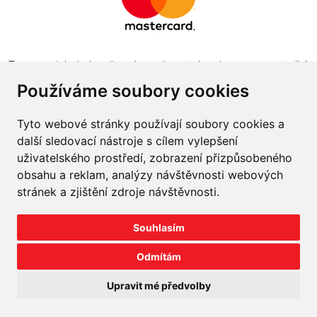
Tento projekt byl realizován za finanční podpory z prostředků
státního rozpočtu prostřednictvím Ministerstva průmyslu a
Používáme soubory cookies
obchodu v programu The Country for the Future
Tyto webové stránky používají soubory cookies a
další sledovací nástroje s cílem vylepšení
uživatelského prostředí, zobrazení přizpůsobeného
obsahu a reklam, analýzy návštěvnosti webových
Napište nám
stránek a zjištění zdroje návštěvnosti.
Slovník o pneumatikách
Souhlasím
Velkoobchod
Odmítám
©
2026
prodej-pneu.cz
Upravit mé předvolby