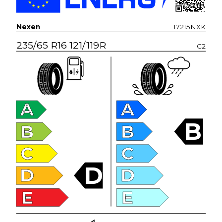
Nexen
17215NXK
235/65 R16 121/119R
C2
A
A
B
B
B
C
C
D
D
D
E
E