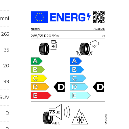
imní
Nexen
17733NXK
265
265/35 R20 99V
C1
35
A
A
20
B
B
C
C
99
D
D
D
D
E
E
 SUV
73
dB
D
2020/740
A
B
C