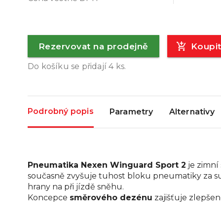
Rezervovat na prodejně
Koupi
Do košíku se přidají
4
ks.
Podrobný popis
Parametry
Alternativy
Pneumatika Nexen Winguard Sport 2
je zimní
současně zvyšuje tuhost bloku pneumatiky za s
hrany na při jízdě sněhu.
Koncepce
směrového dezénu
zajišťuje zlepšen