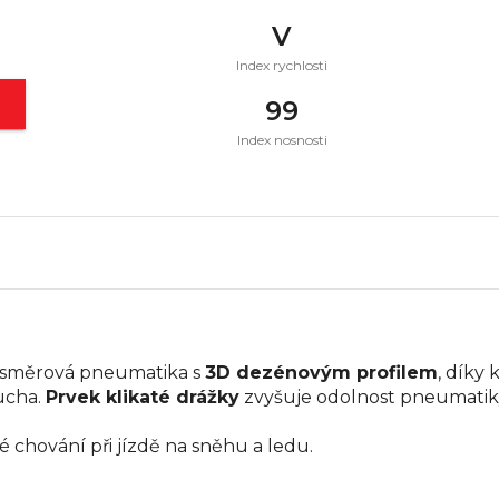
V
Index rychlosti
t
99
Index nosnosti
 směrová pneumatika s
3D dezénovým profilem
, díky
ucha.
Prvek klikaté drážky
zvyšuje odolnost pneumatiky 
é chování při jízdě na sněhu a ledu.