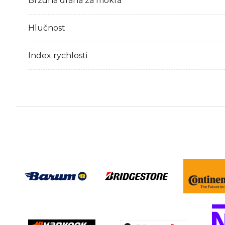
Brzdná dráha za mokra
Hlučnost
Index rychlosti