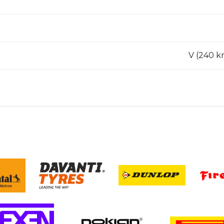
V (240 k