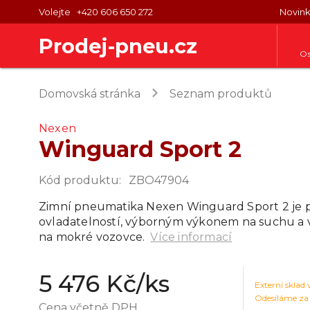
Volejte
+420 606 650 272
Novin
Prodej-pneu.cz
Os
keyboard_arrow_right
Domovská stránka
Seznam produktů
Nexen
Winguard Sport 2
Kód produktu
:
ZBO47904
Zimní pneumatika Nexen Winguard Sport 2 je p
ovladatelností, výborným výkonem na suchu a 
na mokré vozovce.
Více informací
5 476 Kč
/ks
Externí sklad
Odesíláme za
Cena včetně DPH