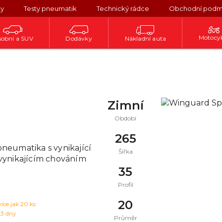
ky
Testy pneumatik
Technický rádce
Obchodní podm
Motocy
obní a SUV
Dodávky
Nákladní auta
Zimní
Období
265
neumatika s vynikající
Šířka
vynikajícím chováním
35
Profil
20
více jak 20 ks
 3 dny
Průměr