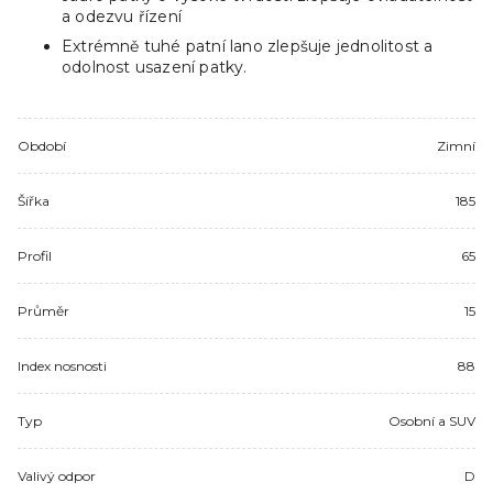
a odezvu řízení
Extrémně tuhé patní lano zlepšuje jednolitost a
odolnost usazení patky.
Období
Zimní
Šířka
185
Profil
65
Průměr
15
Index nosnosti
88
Typ
Osobní a SUV
Valivý odpor
D