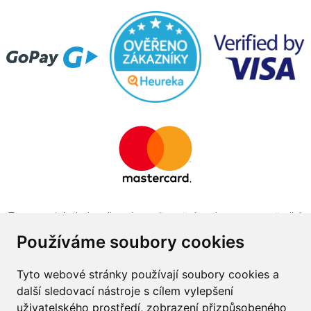
Tento projekt byl realizován za finanční podpory z prostředků
státního rozpočtu prostřednictvím Ministerstva průmyslu a
Používáme soubory cookies
obchodu v programu The Country for the Future
Tyto webové stránky používají soubory cookies a
další sledovací nástroje s cílem vylepšení
uživatelského prostředí, zobrazení přizpůsobeného