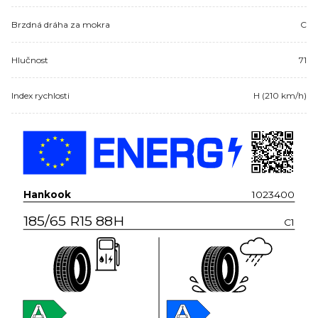
Brzdná dráha za mokra
C
Hlučnost
71
Index rychlosti
H (210 km/h)
Hankook
1023400
185/65 R15 88H
C1
A
A