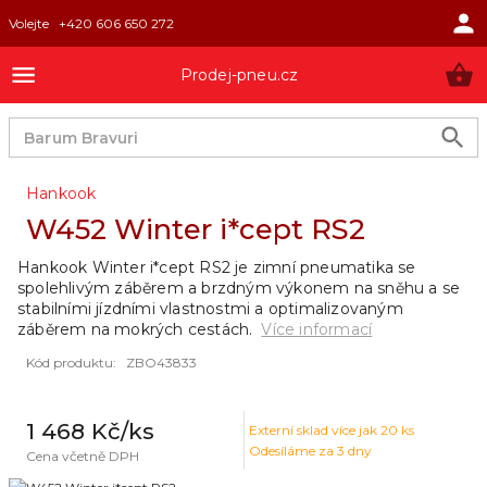
Volejte
+420 606 650 272
Prodej-pneu.cz
Hankook
W452 Winter i*cept RS2
Hankook Winter i*cept RS2 je zimní pneumatika se
spolehlivým záběrem a brzdným výkonem na sněhu a se
stabilními jízdními vlastnostmi a optimalizovaným
záběrem na mokrých cestách.
Více informací
Kód produktu
:
ZBO43833
1 468 Kč
/ks
Externí sklad
více jak 20 ks
Odesíláme za 3 dny
Cena včetně DPH