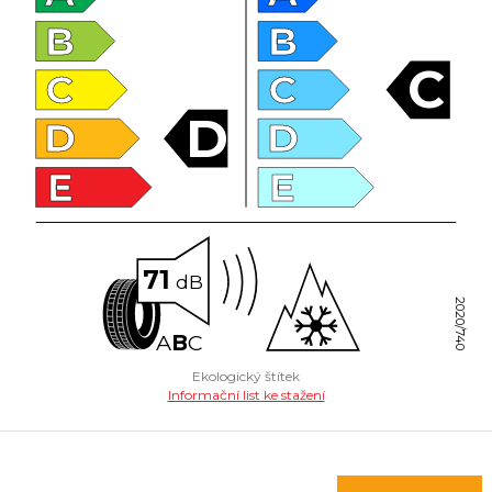
B
B
C
C
C
D
D
D
E
E
71
dB
2020/740
A
B
C
Ekologický štítek
Informační list ke stažení