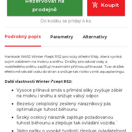
Rezervovat na
Koupit
prodejně
Do košíku se přidají
4
ks.
Podrobný popis
Parametry
Alternativy
Hankook W452 Winter i*cept RS2 pro vozy střední třídy, která vyniká
svým záběrem na mokru a sněhu. Drážky pro odvod vody a
rozbředlého sněhu zajišťují maximální příčnou přilnavost. Tvar drážek
efektivně odvádí vodu do stran a snižuje tak riziko vznik aquaplaningu.
Další vlastnosti Winter i*cept RS2:
Vysoce přilnavá směs s příměsí siliky zvyšuje záběr
na mokru i sněhu a snižuje valivý odpor.
Bezešvý celoplošný zesílený nárazníkový pás
optimalizuje tuhost běhounu
Široký ocelový nárazník zajišťuje požadovanou
tuhost běhounu a zlepšuje tak ovládání vozidla.¨
Jádro patky o vysoké tvrdosti zlepšuje ovladatelnost