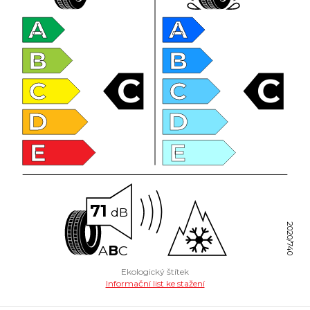
A
A
B
B
C
C
C
C
D
D
E
E
71
dB
2020/740
A
B
C
Ekologický štítek
Informační list ke stažení