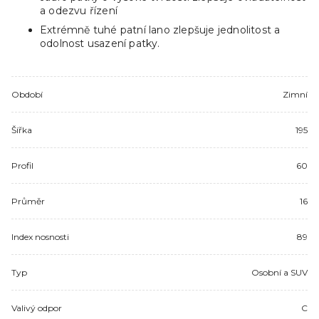
a odezvu řízení
Extrémně tuhé patní lano zlepšuje jednolitost a
odolnost usazení patky.
Období
Zimní
Šířka
195
Profil
60
Průměr
16
Index nosnosti
89
Typ
Osobní a SUV
Valivý odpor
C