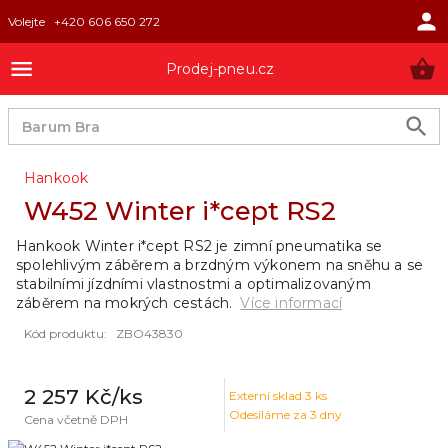
Volejte
+420 606 650 272
Prodej-pneu.cz
Hankook
W452 Winter i*cept RS2
Hankook Winter i*cept RS2 je zimní pneumatika se
spolehlivým záběrem a brzdným výkonem na sněhu a se
stabilními jízdními vlastnostmi a optimalizovaným
záběrem na mokrých cestách.
Více informací
Kód produktu
:
ZBO43830
2 257 Kč
/ks
Externí sklad
3
ks
Odesíláme za 3 dny
Cena včetně DPH