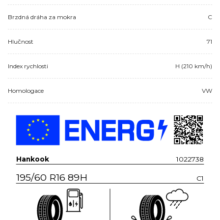
Brzdná dráha za mokra
C
Hlučnost
71
Index rychlosti
H (210 km/h)
Homologace
VW
Hankook
1022738
195/60 R16 89H
C1