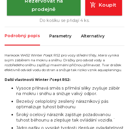
Rezervovat na
Koupit
prodejně
Do košíku se přidají
4
ks.
Podrobný popis
Parametry
Alternativy
Hankook W452 Winter i*cept RS2 pro vozy střední třídy, která vyniká
svým záběrem na mokru a sněhu. Drážky pro odvod vody a
rozbředlého sněhu zajišťují maximální příčnou přilnavost. Tvar drážek
efektivně odvádí vodu do stran a snižuje tak riziko vznik aquaplaningu.
Další vlastnosti Winter i*cept RS2:
Vysoce přilnavá směs s příměsí siliky zvyšuje záběr
na mokru i sněhu a snižuje valivý odpor.
Bezešvý celoplošný zesílený nárazníkový pás
optimalizuje tuhost běhounu
Široký ocelový nárazník zajišťuje požadovanou
tuhost běhounu a zlepšuje tak ovládání vozidla.¨
Jádro patky o vysoké tvrdosti zlepšuje ovladatelnost