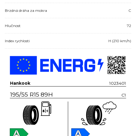
Brzdná dráha za mokra
C
Hlučnost
72
Index rychlosti
H (210 km/h)
Hankook
1023401
195/55 R15 89H
C1
A
A