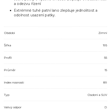
a odezvu řízení
Extrémně tuhé patní lano zlepšuje jednolitost a
odolnost usazení patky.
Období
Zimní
Šířka
195
Profil
55
Průměr
15
Index nosnosti
89
Typ
Osobní a SUV
Valivý odpor
D