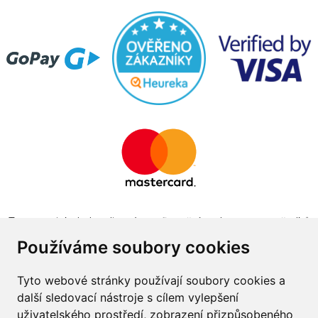
Tento projekt byl realizován za finanční podpory z prostředků
státního rozpočtu prostřednictvím Ministerstva průmyslu a
Používáme soubory cookies
obchodu v programu The Country for the Future
Tyto webové stránky používají soubory cookies a
další sledovací nástroje s cílem vylepšení
uživatelského prostředí, zobrazení přizpůsobeného