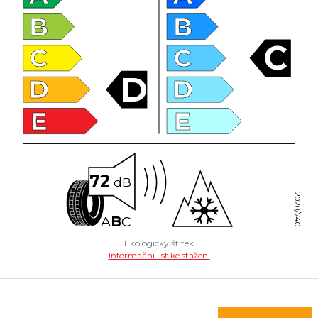
B
B
C
C
C
D
D
D
E
E
72
dB
2020/740
A
B
C
Ekologický štítek
Informační list ke stažení