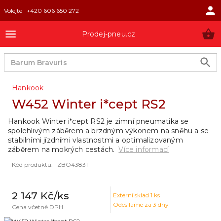
Volejte
+420 606 650 272
Prodej-pneu.cz
Hankook
W452 Winter i*cept RS2
Hankook Winter i*cept RS2 je zimní pneumatika se
spolehlivým záběrem a brzdným výkonem na sněhu a se
stabilními jízdními vlastnostmi a optimalizovaným
záběrem na mokrých cestách.
Více informací
Kód produktu
:
ZBO43831
2 147 Kč
/ks
Externí sklad
1
ks
Odesíláme za 3 dny
Cena včetně DPH