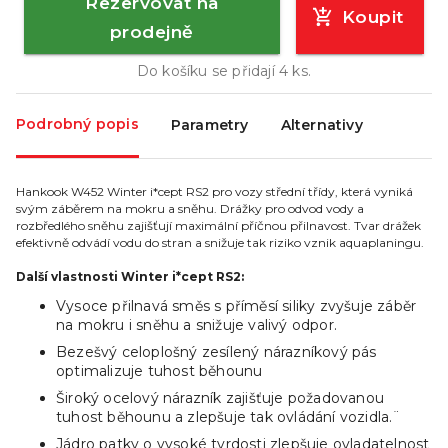
Rezervovat na
Koupit
prodejně
Do košíku se přidají
4
ks.
Podrobný popis
Parametry
Alternativy
Hankook W452 Winter i*cept RS2 pro vozy střední třídy, která vyniká
svým záběrem na mokru a sněhu. Drážky pro odvod vody a
rozbředlého sněhu zajišťují maximální příčnou přilnavost. Tvar drážek
efektivně odvádí vodu do stran a snižuje tak riziko vznik aquaplaningu.
Další vlastnosti Winter i*cept RS2:
Vysoce přilnavá směs s příměsí siliky zvyšuje záběr
na mokru i sněhu a snižuje valivý odpor.
Bezešvý celoplošný zesílený nárazníkový pás
optimalizuje tuhost běhounu
Široký ocelový nárazník zajišťuje požadovanou
tuhost běhounu a zlepšuje tak ovládání vozidla.¨
Jádro patky o vysoké tvrdosti zlepšuje ovladatelnost