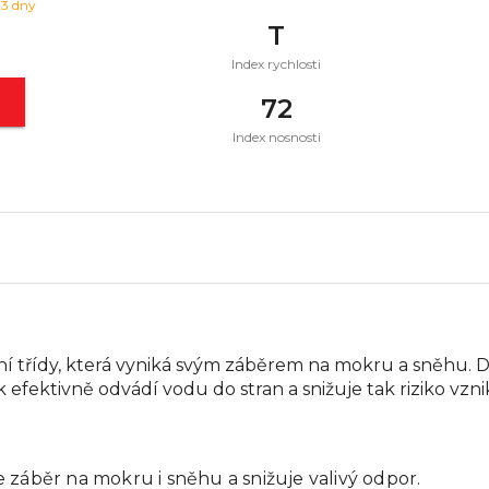
 3 dny
T
Index rychlosti
t
72
Index nosnosti
í třídy, která vyniká svým záběrem na mokru a sněhu. 
ek efektivně odvádí vodu do stran a snižuje tak riziko vz
je záběr na mokru i sněhu a snižuje valivý odpor.