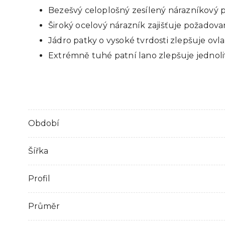
Bezešvý celoplošný zesílený nárazníkový 
Široký ocelový nárazník zajišťuje požadov
Jádro patky o vysoké tvrdosti zlepšuje ovl
Extrémně tuhé patní lano zlepšuje jednolit
Období
Šířka
Profil
Průměr