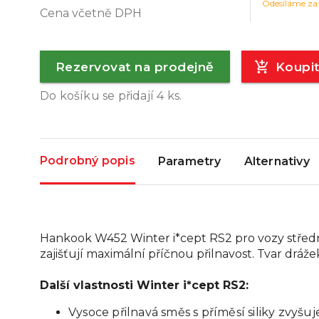
Odesíláme za
Cena včetně DPH
Rezervovat na prodejně
Koupi
Do košíku se přidají
4
ks.
Podrobný popis
Parametry
Alternativy
Hankook W452 Winter i*cept RS2 pro vozy středn
zajišťují maximální příčnou přilnavost. Tvar dráž
Další vlastnosti Winter i*cept RS2:
Vysoce přilnavá směs s příměsí siliky zvyšu