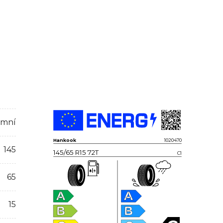
imní
Hankook
1020470
145
145/65 R15 72T
C1
65
A
A
15
B
B