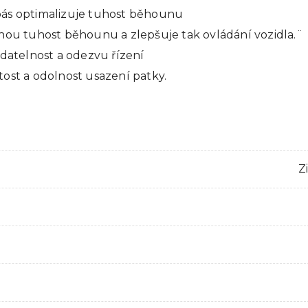
pás optimalizuje tuhost běhounu
anou tuhost běhounu a zlepšuje tak ovládání vozidla.¨
adatelnost a odezvu řízení
ost a odolnost usazení patky.
Z