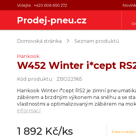
Volejte
+420 606 650 272
Novin
Prodej-pneu.cz
Os
keyboard_arrow_right
Domovská stránka
Seznam produktů
Hankook
W452 Winter i*cept RS
Kód produktu
:
ZBO22965
Hankook Winter i*cept RS2 je zimní pneumatika
záběrem a brzdným výkonem na sněhu a se stab
vlastnostmi a optimalizovaným záběrem na mok
informací
1 892 Kč
/ks
Externí sklad