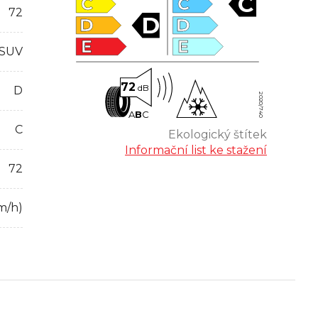
C
C
C
72
D
D
D
E
E
 SUV
72
dB
D
2020/740
A
B
C
C
Ekologický štítek
Informační list ke stažení
72
m/h)