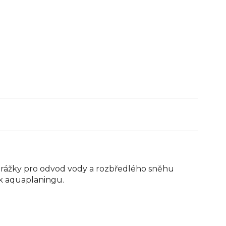
Drážky pro odvod vody a rozbředlého sněhu
nik aquaplaningu.