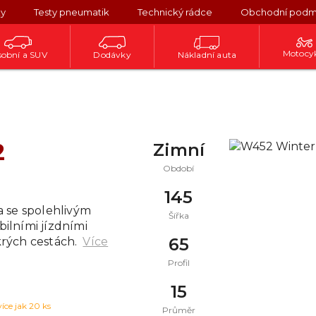
ky
Testy pneumatik
Technický rádce
Obchodní podm
Motocy
obní a SUV
Dodávky
Nákladní auta
2
Zimní
Období
145
 se spolehlivým
Šířka
ilními jízdními
65
rých cestách.
Více
Profil
15
více jak 20 ks
Průměr