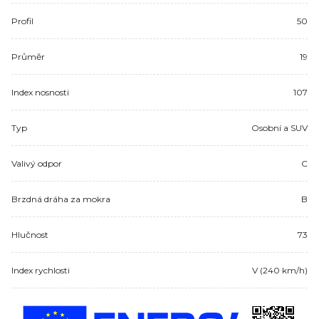
Profil
50
Průměr
19
Index nosnosti
107
Typ
Osobní a SUV
Valivý odpor
C
Brzdná dráha za mokra
B
Hlučnost
73
Index rychlosti
V (240 km/h)