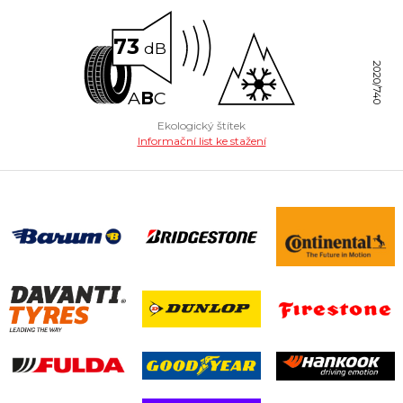
73
dB
2020/740
A
B
C
Ekologický štítek
Informační list ke stažení