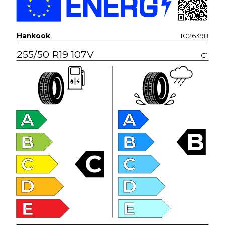
Hankook
1026398
255/50 R19 107V
C1
A
A
B
B
B
C
C
C
D
D
E
E