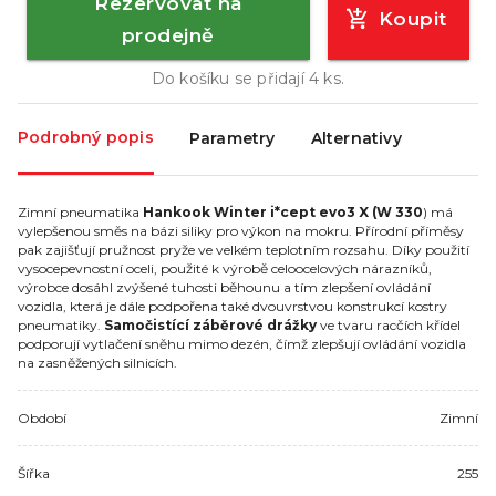
Rezervovat na
Koupit
prodejně
Do košíku se přidají
4
ks.
Podrobný popis
Parametry
Alternativy
Zimní pneumatika
Hankook Winter i*cept evo3 X (W 330
) má
vylepšenou směs na bázi siliky pro výkon na mokru. Přírodní příměsy
pak zajišťují pružnost pryže ve velkém teplotním rozsahu. Díky použití
vysocepevnostní oceli, použité k výrobě celoocelových nárazníků,
výrobce dosáhl zvýšené tuhosti běhounu a tím zlepšení ovládání
vozidla, která je dále podpořena také dvouvrstvou konstrukcí kostry
pneumatiky.
Samočistící záběrové drážky
ve tvaru racčích křídel
podporují vytlačení sněhu mimo dezén, čímž zlepšují ovládání vozidla
na zasněžených silnicích.
Období
Zimní
Šířka
255