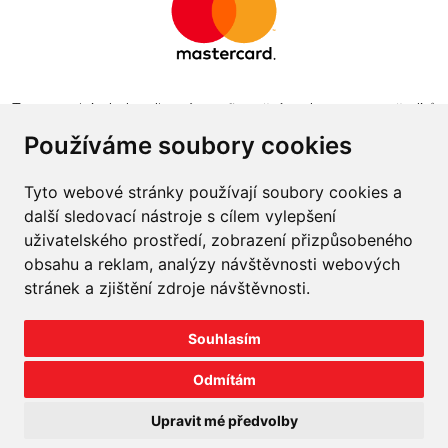
Tento projekt byl realizován za finanční podpory z prostředků
státního rozpočtu prostřednictvím Ministerstva průmyslu a
Používáme soubory cookies
obchodu v programu The Country for the Future
Tyto webové stránky používají soubory cookies a
další sledovací nástroje s cílem vylepšení
uživatelského prostředí, zobrazení přizpůsobeného
obsahu a reklam, analýzy návštěvnosti webových
Napište nám
stránek a zjištění zdroje návštěvnosti.
Slovník o pneumatikách
Souhlasím
Velkoobchod
Odmítám
©
2026
prodej-pneu.cz
Upravit mé předvolby