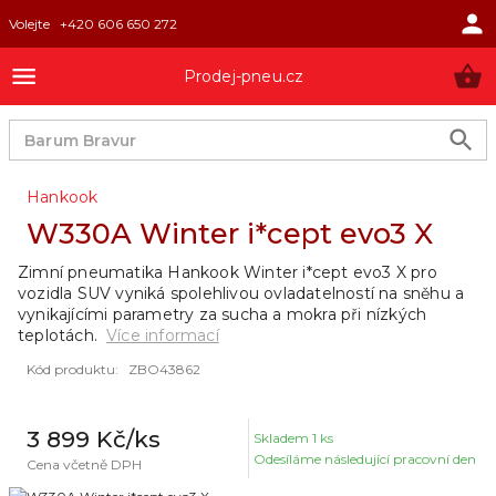
Volejte
+420 606 650 272
Prodej-pneu.cz
Hankook
W330A Winter i*cept evo3 X
Zimní pneumatika Hankook Winter i*cept evo3 X pro
vozidla SUV vyniká spolehlivou ovladatelností na sněhu a
vynikajícími parametry za sucha a mokra při nízkých
teplotách.
Více informací
Kód produktu
:
ZBO43862
3 899 Kč
/ks
Skladem
1
ks
Odesíláme následující pracovní den
Cena včetně DPH