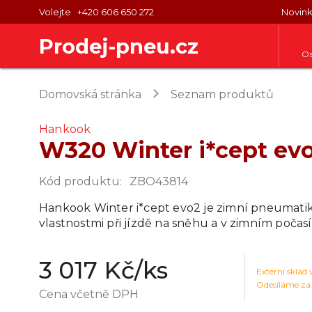
Volejte
+420 606 650 272
Novin
Prodej-pneu.cz
Os
keyboard_arrow_right
Domovská stránka
Seznam produktů
Hankook
W320 Winter i*cept ev
Kód produktu
:
ZBO43814
Hankook Winter i*cept evo2 je zimní pneumati
vlastnostmi při jízdě na sněhu a v zimním počasí
3 017 Kč
/ks
Externí sklad
Odesíláme za
Cena včetně DPH