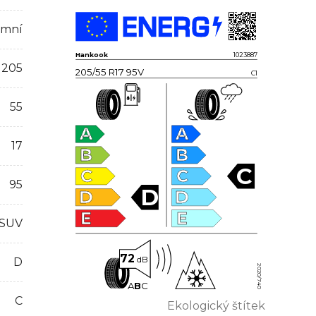
imní
Hankook
1023887
205
205/55 R17 95V
C1
55
A
A
17
B
B
C
C
C
95
D
D
D
E
E
 SUV
72
dB
D
2020/740
A
B
C
C
Ekologický štítek