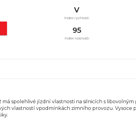
V
Index rychlosti
t
95
Index nosnosti
2
má spolehlivé jízdní vlastnosti na silnicích s libovol
ch vlastností vpodmínkách zimního provozu. Vysoce př
iky.