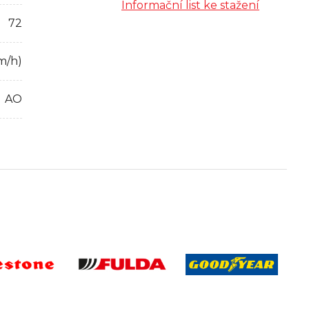
Informační list ke stažení
72
m/h)
AO