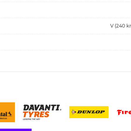
V (240 k