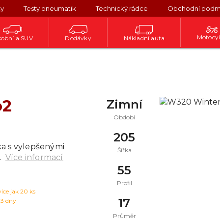
ky
Testy pneumatik
Technický rádce
Obchodní podm
Motocy
obní a SUV
Dodávky
Nákladní auta
o2
Zimní
Období
205
ka s vylepšenými
Šířka
.
Více informací
55
Profil
více jak 20 ks
17
 3 dny
Průměr