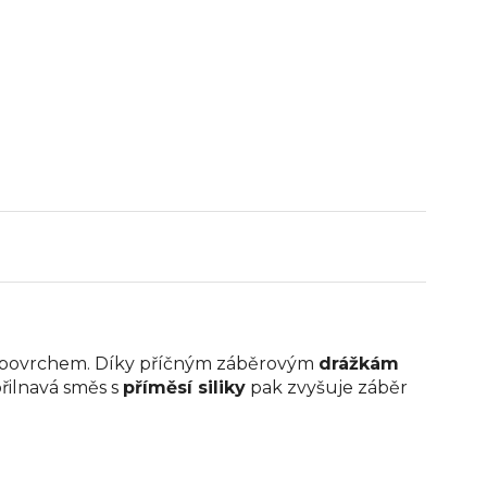
ným povrchem. Díky příčným záběrovým
drážkám
ilnavá směs s
příměsí siliky
pak zvyšuje záběr