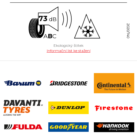
73
dB
2020/740
A
B
C
Ekologický štítek
Informační list ke stažení