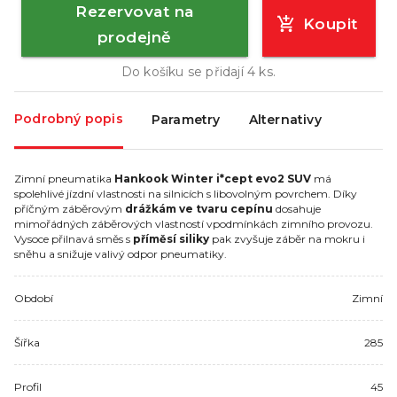
Rezervovat na
Koupit
prodejně
Do košíku se přidají
4
ks.
Podrobný popis
Parametry
Alternativy
Zimní pneumatika
Hankook Winter i*cept evo2 SUV
má
spolehlivé jízdní vlastnosti na silnicích s libovolným povrchem. Díky
příčným záběrovým
drážkám ve tvaru cepínu
dosahuje
mimořádných záběrových vlastností vpodmínkách zimního provozu.
Vysoce přilnavá směs s
příměsí siliky
pak zvyšuje záběr na mokru i
sněhu a snižuje valivý odpor pneumatiky.
Období
Zimní
Šířka
285
Profil
45