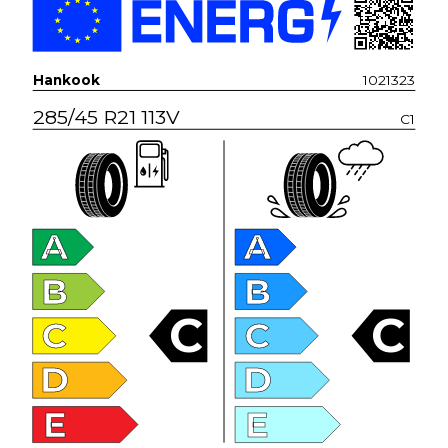
Hankook
1021323
285/45 R21 113V
C1
A
A
B
B
C
C
C
C
D
D
E
E