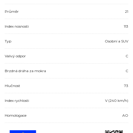
Průměr
21
Index nosnosti
113
Typ
Osobní a SUV
Valivý odpor
C
Brzdná dráha za mokra
C
Hlučnost
73
Index rychlosti
V (240 km/h)
Homologace
AO