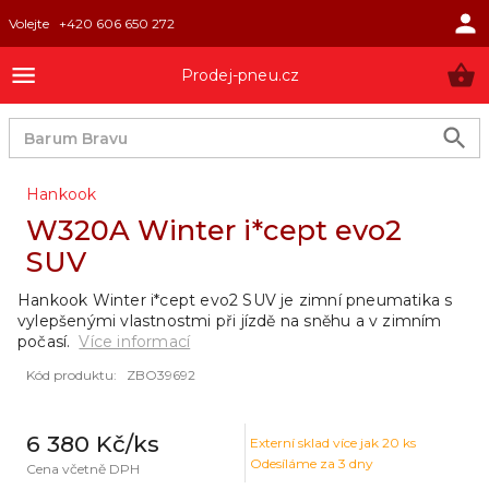
Volejte
+420 606 650 272
Prodej-pneu.cz
Hankook
W320A Winter i*cept evo2
SUV
Hankook Winter i*cept evo2 SUV je zimní pneumatika s
vylepšenými vlastnostmi při jízdě na sněhu a v zimním
počasí.
Více informací
Kód produktu
:
ZBO39692
6 380 Kč
/ks
Externí sklad
více jak 20 ks
Odesíláme za 3 dny
Cena včetně DPH