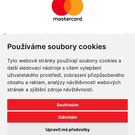
Tento projekt byl realizován za finanční podpory z prostředků
státního rozpočtu prostřednictvím Ministerstva průmyslu a
Používáme soubory cookies
obchodu v programu The Country for the Future
Tyto webové stránky používají soubory cookies a
další sledovací nástroje s cílem vylepšení
uživatelského prostředí, zobrazení přizpůsobeného
obsahu a reklam, analýzy návštěvnosti webových
Napište nám
stránek a zjištění zdroje návštěvnosti.
Slovník o pneumatikách
Souhlasím
Velkoobchod
Odmítám
©
2026
prodej-pneu.cz
Upravit mé předvolby