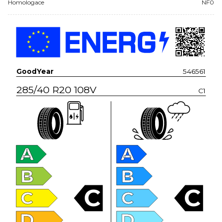
Homologace
NF0
GoodYear
546561
285/40 R20 108V
C1
A
A
B
B
C
C
C
C
D
D