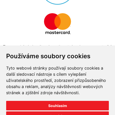
Tento projekt byl realizován za finanční podpory z prostředků
státního rozpočtu prostřednictvím Ministerstva průmyslu a
Používáme soubory cookies
obchodu v programu The Country for the Future
Tyto webové stránky používají soubory cookies a
další sledovací nástroje s cílem vylepšení
uživatelského prostředí, zobrazení přizpůsobeného
obsahu a reklam, analýzy návštěvnosti webových
Napište nám
stránek a zjištění zdroje návštěvnosti.
Slovník o pneumatikách
Souhlasím
Velkoobchod