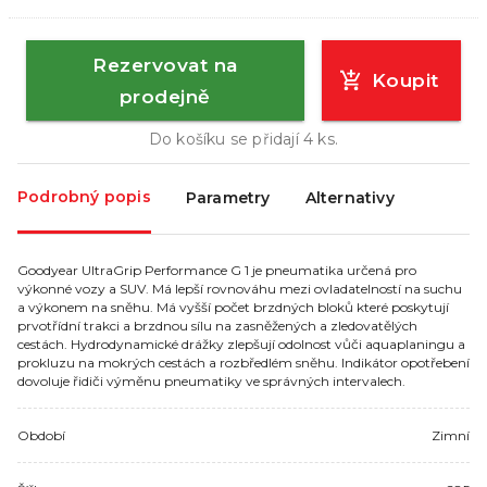
Rezervovat na
Koupit
prodejně
Do košíku se přidají
4
ks.
Podrobný popis
Parametry
Alternativy
Goodyear UltraGrip Performance G 1 je pneumatika určená pro
výkonné vozy a SUV. Má lepší rovnováhu mezi ovladatelností na suchu
a výkonem na sněhu. Má vyšší počet brzdných bloků které poskytují
prvotřídní trakci a brzdnou sílu na zasněžených a zledovatělých
cestách. Hydrodynamické drážky zlepšují odolnost vůči aquaplaningu a
prokluzu na mokrých cestách a rozbředlém sněhu. Indikátor opotřebení
dovoluje řidiči výměnu pneumatiky ve správných intervalech.
Období
Zimní