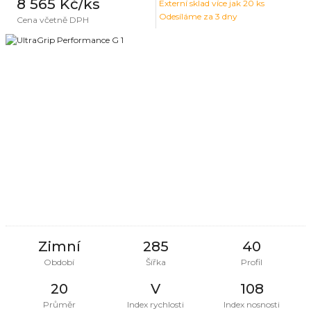
8 565 Kč
/ks
Externí sklad
více jak 20 ks
Odesíláme za 3 dny
Cena včetně DPH
Zimní
285
40
Období
Šířka
Profil
20
V
108
Průměr
Index rychlosti
Index nosnosti