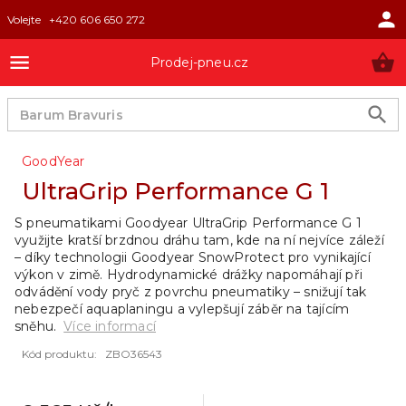
Volejte
+420 606 650 272
Prodej-pneu.cz
GoodYear
UltraGrip Performance G 1
S pneumatikami Goodyear UltraGrip Performance G 1
využijte kratší brzdnou dráhu tam, kde na ní nejvíce záleží
– díky technologii Goodyear SnowProtect pro vynikající
výkon v zimě. Hydrodynamické drážky napomáhají při
odvádění vody pryč z povrchu pneumatiky – snižují tak
nebezpečí aquaplaningu a vylepšují záběr na tajícím
sněhu.
Více informací
Kód produktu
:
ZBO36543