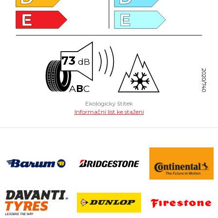
E
E
73
dB
2020/740
A
B
C
Ekologický štítek
Informační list ke stažení