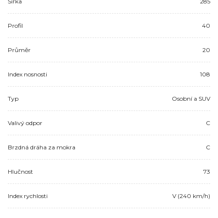
Šířka
285
Profil
40
Průměr
20
Index nosnosti
108
Typ
Osobní a SUV
Valivý odpor
C
Brzdná dráha za mokra
C
Hlučnost
73
Index rychlosti
V (240 km/h)