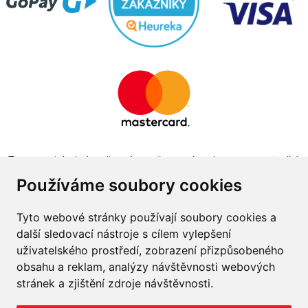
Tento projekt byl realizován za finanční podpory z prostředků
státního rozpočtu prostřednictvím Ministerstva průmyslu a
Používáme soubory cookies
obchodu v programu The Country for the Future
Tyto webové stránky používají soubory cookies a
další sledovací nástroje s cílem vylepšení
uživatelského prostředí, zobrazení přizpůsobeného
obsahu a reklam, analýzy návštěvnosti webových
Napište nám
stránek a zjištění zdroje návštěvnosti.
Slovník o pneumatikách