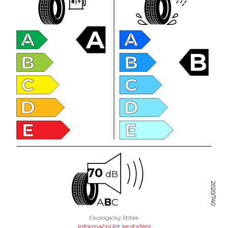
A
A
A
B
B
B
C
C
D
D
E
E
70
dB
2020/740
A
B
C
Ekologický štítek
Informační list ke stažení