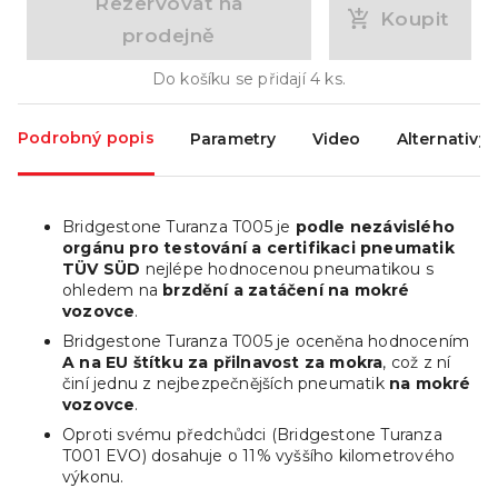
Rezervovat na
Koupit
prodejně
Do košíku se přidají
4
ks.
Podrobný popis
Parametry
Video
Alternativy
Bridgestone Turanza T005 je
podle nezávislého
orgánu pro testování a certifikaci pneumatik
TÜV SÜD
nejlépe hodnocenou pneumatikou s
ohledem na
brzdění a zatáčení na mokré
vozovce
.
Bridgestone Turanza T005 je oceněna hodnocením
A na EU štítku za přilnavost za mokra
, což z ní
činí jednu z nejbezpečnějších pneumatik
na mokré
vozovce
.
Oproti svému předchůdci (Bridgestone Turanza
T001 EVO) dosahuje o 11% vyššího kilometrového
výkonu.