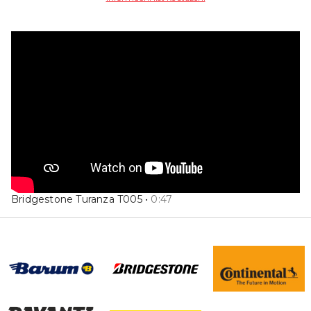
Bridgestone Turanza T005
•
0
:
47