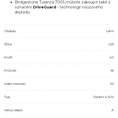
Bridgestone Turanza T005 můžete zakoupit také s
označení
DriveGuard
- technologií nouzového
dojezdu.
Období
Letní
Šířka
225
Profil
40
Průměr
18
Index nosnosti
92
Typ
Osobní a SUV
Valivý odpor
A