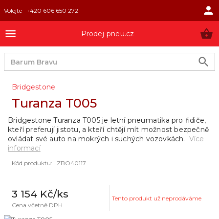
Volejte
+420 606 650 272
Prodej-pneu.cz
Bridgestone
Turanza T005
Bridgestone Turanza T005 je letní pneumatika pro řidiče,
kteří preferují jistotu, a kteří chtějí mít možnost bezpečně
ovládat své auto na mokrých i suchých vozovkách.
Více
informací
Kód produktu
:
ZBO40117
3 154 Kč
/ks
Tento produkt už neprodáváme
Cena včetně DPH