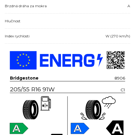
Brzdná dráha za mokra
A
Hlučnost
Index rychlosti
W (270 km/h)
Bridgestone
8906
205/55 R16 91W
C1
A
A
A