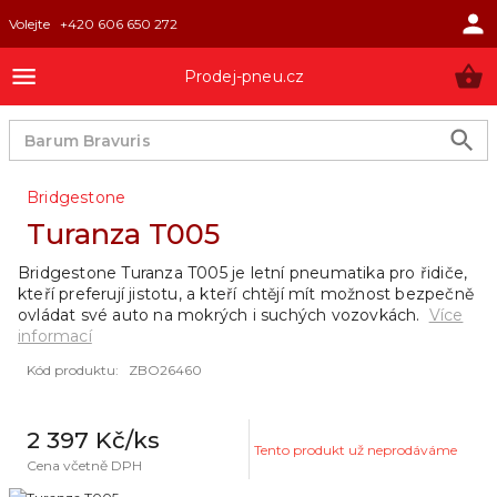
Volejte
+420 606 650 272
Prodej-pneu.cz
Bridgestone
Turanza T005
Bridgestone Turanza T005 je letní pneumatika pro řidiče,
kteří preferují jistotu, a kteří chtějí mít možnost bezpečně
ovládat své auto na mokrých i suchých vozovkách.
Více
informací
Kód produktu
:
ZBO26460
2 397 Kč
/ks
Tento produkt už neprodáváme
Cena včetně DPH