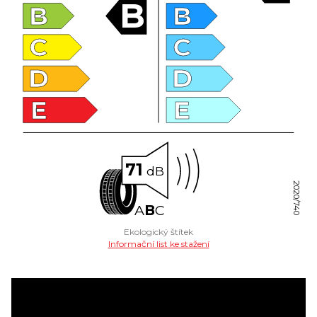
B
B
B
C
C
D
D
E
E
71
dB
2020/740
A
B
C
Ekologický štítek
Informační list ke stažení