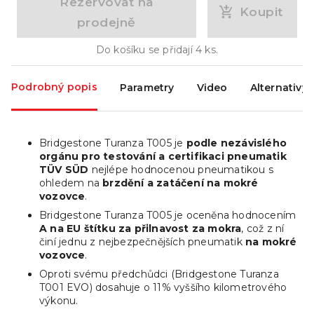
Rezervovat na
Koupit
prodejně
Do košíku se přidají
4
ks.
Podrobný popis
Parametry
Video
Alternativy
Bridgestone Turanza T005 je
podle nezávislého
orgánu pro testování a certifikaci pneumatik
TÜV SÜD
nejlépe hodnocenou pneumatikou s
ohledem na
brzdění a zatáčení na mokré
vozovce
.
Bridgestone Turanza T005 je oceněna hodnocením
A na EU štítku za přilnavost za mokra
, což z ní
činí jednu z nejbezpečnějších pneumatik
na mokré
vozovce
.
Oproti svému předchůdci (Bridgestone Turanza
T001 EVO) dosahuje o 11% vyššího kilometrového
výkonu.