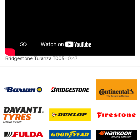
Bridgestone Turanza T005
•
0
:
47