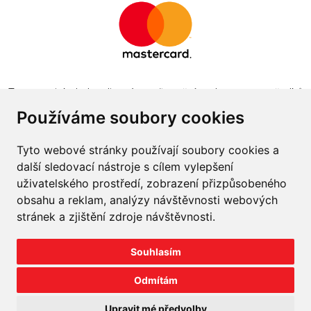
Tento projekt byl realizován za finanční podpory z prostředků
státního rozpočtu prostřednictvím Ministerstva průmyslu a
Používáme soubory cookies
obchodu v programu The Country for the Future
Tyto webové stránky používají soubory cookies a
další sledovací nástroje s cílem vylepšení
uživatelského prostředí, zobrazení přizpůsobeného
obsahu a reklam, analýzy návštěvnosti webových
Napište nám
stránek a zjištění zdroje návštěvnosti.
Slovník o pneumatikách
Souhlasím
Velkoobchod
Odmítám
©
2026
prodej-pneu.cz
Upravit mé předvolby