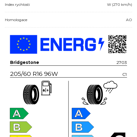
Index rychlosti
W (270 km/h)
Homologace
AO
Bridgestone
2703
205/60 R16 96W
C1
A
A
B
B