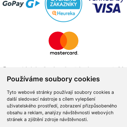
Tento projekt byl realizován za finanční podpory z prostředků
státního rozpočtu prostřednictvím Ministerstva průmyslu a
Používáme soubory cookies
obchodu v programu The Country for the Future
Tyto webové stránky používají soubory cookies a
další sledovací nástroje s cílem vylepšení
uživatelského prostředí, zobrazení přizpůsobeného
obsahu a reklam, analýzy návštěvnosti webových
Napište nám
stránek a zjištění zdroje návštěvnosti.
Slovník o pneumatikách