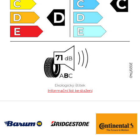
C
C
C
D
D
D
E
E
71
dB
2020/740
A
B
C
Ekologický štítek
Informační list ke stažení