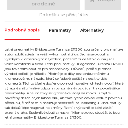
prodejně
Do košíku se přidají
4
ks.
Podrobný popis
Parametry
Alternativy
Letní pneumatiky Bridgestone Turanza ER300 jsou určeny pro majitele
automobilů střední a vyšší výkonnostní třídy. Jedná se o obutí s
vysokým kilometrovým nájezdem, přičemž bude tato dlouhá jízda
velice komfortní a tichá. Letní pneumatiky Bridgestone Turanza ER300
jsou továrním obutím pro mnohé vozy. Důvodů, proč si je mnozí
výrobci oblíbili, je několik. Předně je to díky bezkonkurenčnímu
kilometrovému nájezdu, který se řádově počítá na desítky tisíc
kilometrů. Těchto čísel je docíleno pomocí inovativních technologií, které
výrazně snižují valivý odpor a rovnoměrně rozkládají tlak po celé šířce
pneumatiky. Pneumatiky se výborně ovládají na mokru. Chytře
navržený dezén nejen lahodí oku, ale také rychle odvádí vodu z povrchu
běhounu, čímž se minimalizuje nebezpečí aquaplaningu. Pneumatiky
tak dokáží lépe reagovat na změny řízení a výrazně se také zkrátí
brzdná dráha. Spolehlivé obutí s masivní kilometrovou stopáží, to jsou
letní pneumatiky Bridgestone Turanza ER300.