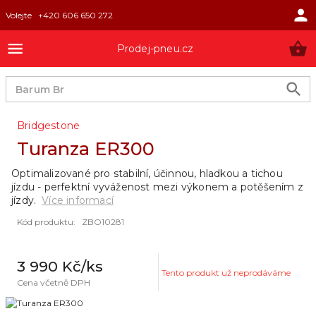
Volejte
+420 606 650 272
Prodej-pneu.cz
Bridgestone
Turanza ER300
Optimalizované pro stabilní, účinnou, hladkou a tichou
jízdu - perfektní vyváženost mezi výkonem a potěšením z
jízdy.
Více informací
Kód produktu
:
ZBO10281
3 990 Kč
/ks
Tento produkt už neprodáváme
Cena včetně DPH