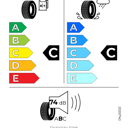
A
A
B
B
C
C
C
C
D
D
E
E
74
dB
2020/740
A
B
C
Ekologický štítek