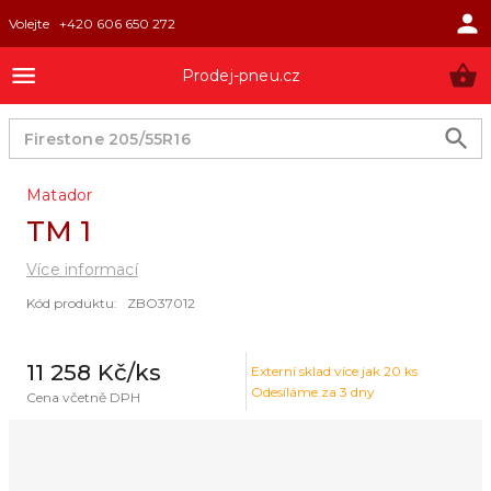
Volejte
+420 606 650 272
Prodej-pneu.cz
Matador
TM 1
Více informací
Kód produktu
:
ZBO37012
11 258 Kč
/ks
Externí sklad
více jak 20 ks
Odesíláme za 3 dny
Cena včetně DPH