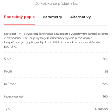
Do košíku se přidají
4
ks.
Podrobný popis
Parametry
Alternativy
Matador TM 1 s vysokou životností. Má dezén s výbornými samočistícími
vlastnostmi. Zaručuje vysoký kilometrový výkon a maximální
bezpečnost jízdy při vysokých zátěžích i na mokrém a zasněženém
povrchu.
Šířka
385
Profil
65
Průměr
22,5
Index nosnosti
160
Typ
Nákladní