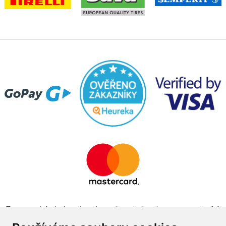
Tento projekt byl realizován za finanční podpory z prostředků
státního rozpočtu prostřednictvím Ministerstva průmyslu a