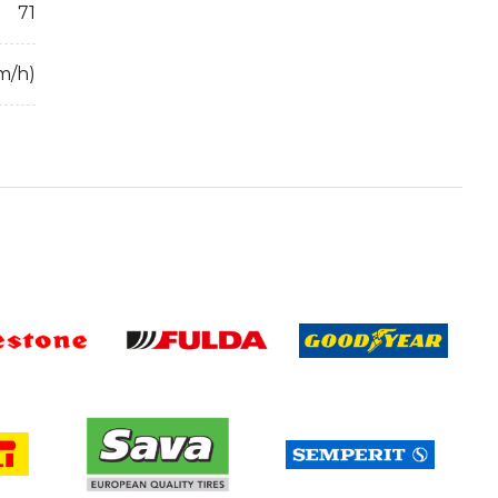
71
m/h)