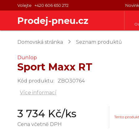
Volejte
+420 606 650 272
Novin
Prodej-pneu.cz
Os
keyboard_arrow_right
Domovská stránka
Seznam produktů
Dunlop
Sport Maxx RT
Kód produktu
:
ZBO30764
Více informací
3 734 Kč
/ks
Tento produk
Cena včetně DPH