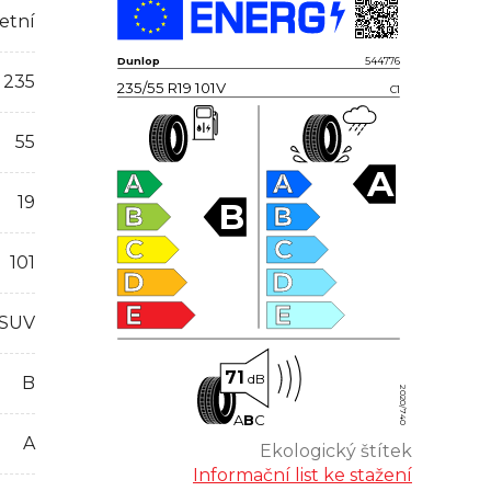
etní
Dunlop
544776
235
235/55 R19 101V
C1
55
A
A
A
19
B
B
B
C
C
101
D
D
E
E
 SUV
71
dB
B
2020/740
A
B
C
A
Ekologický štítek
Informační list ke stažení