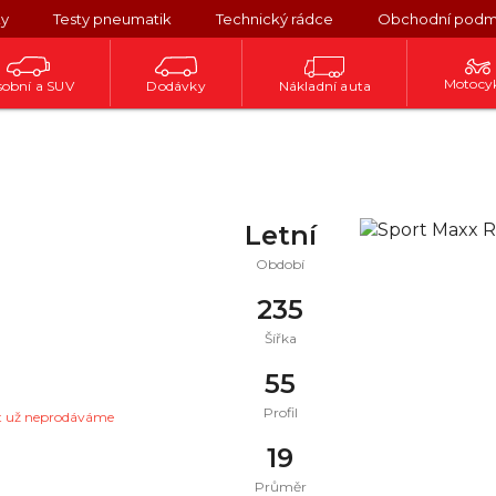
ky
Testy pneumatik
Technický rádce
Obchodní podm
Motocy
obní a SUV
Dodávky
Nákladní auta
Letní
Období
235
Šířka
55
Profil
t už neprodáváme
19
Průměr