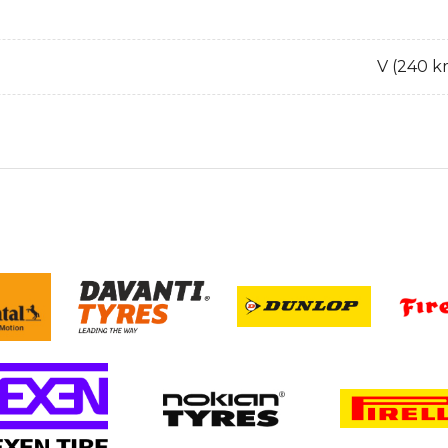
V (240 k