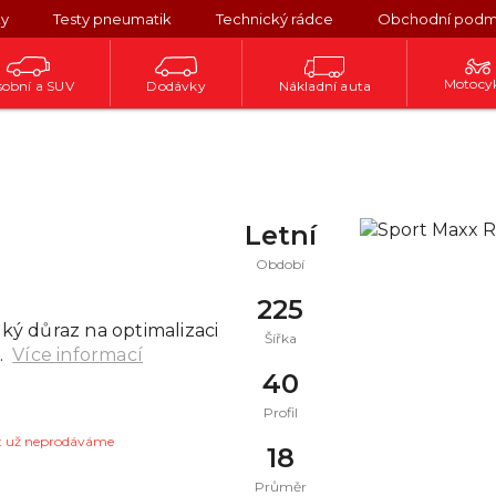
ky
Testy pneumatik
Technický rádce
Obchodní podm
Motocy
obní a SUV
Dodávky
Nákladní auta
Letní
Období
225
ý důraz na optimalizaci
Šířka
.
Více informací
40
Profil
t už neprodáváme
18
Průměr