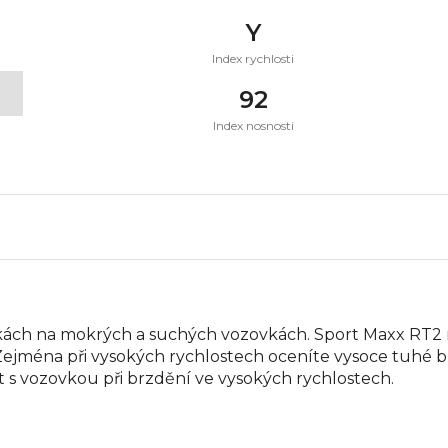
Y
Index rychlosti
t
92
Index nosnosti
áčkách na mokrých a suchých vozovkách. Sport Maxx RT2
 Zejména při vysokých rychlostech oceníte vysoce tuhé blo
t s vozovkou při brzdění ve vysokých rychlostech.