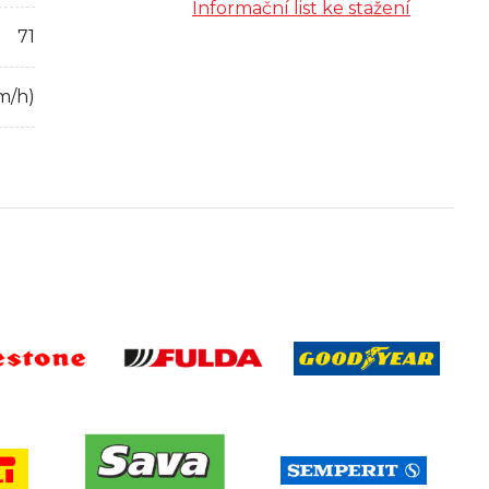
Informační list ke stažení
71
m/h)