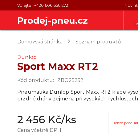
Volejte
+420 606 650 272
Novin
Prodej-pneu.cz
Os
keyboard_arrow_right
Domovská stránka
Seznam produktů
Dunlop
Sport Maxx RT2
Kód produktu
:
ZBO25252
Pneumatika Dunlop Sport Maxx RT2 klade vysok
brzdné dráhy zejména při vysokých rychlostech
2 456 Kč
/ks
Tento produk
Cena včetně DPH