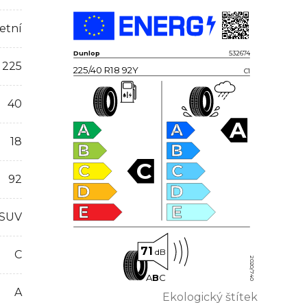
etní
Dunlop
532674
225
225/40 R18 92Y
C1
40
A
A
A
18
B
B
C
C
C
92
D
D
E
E
 SUV
71
dB
C
2020/740
A
B
C
A
Ekologický štítek