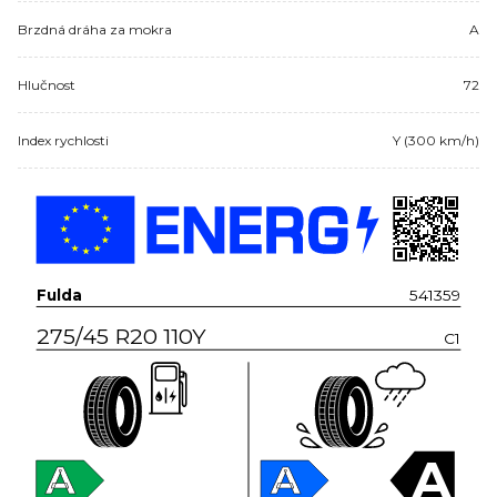
Brzdná dráha za mokra
A
Hlučnost
72
Index rychlosti
Y (300 km/h)
Fulda
541359
275/45 R20 110Y
C1
A
A
A