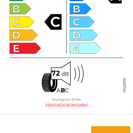
B
B
C
C
C
D
D
E
E
72
dB
2020/740
A
B
C
Ekologický štítek
Informační list ke stažení