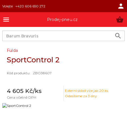
Volejte
+420 606 650 272
Prodej-pneu.cz
Fulda
SportControl 2
Kód produktu
:
ZBO38607
4 605 Kč
/ks
Externí sklad
více jak 20 ks
Odesíláme za 3 dny
Cena včetně DPH