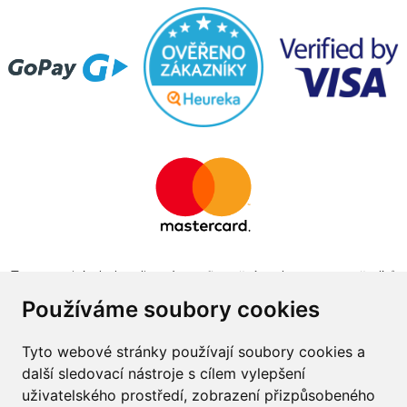
Tento projekt byl realizován za finanční podpory z prostředků
státního rozpočtu prostřednictvím Ministerstva průmyslu a
Používáme soubory cookies
obchodu v programu The Country for the Future
Tyto webové stránky používají soubory cookies a
další sledovací nástroje s cílem vylepšení
uživatelského prostředí, zobrazení přizpůsobeného