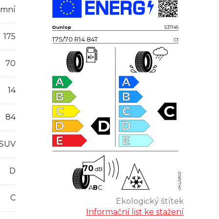
imní
Dunlop
537146
175
175/70 R14 84T
C1
70
A
A
14
B
B
C
C
C
84
D
D
D
E
E
 SUV
70
dB
D
2020/740
A
B
C
C
Ekologický štítek
Informační list ke stažení