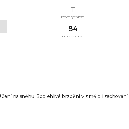
T
Index rychlosti
t
84
Index nosnosti
táčení na sněhu. Spolehlivé brzdění v zimě při zachování