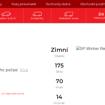
ky
Testy pneumatik
Technický rádce
Obchodní podm
Motocy
obní a SUV
Dodávky
Nákladní auta
Zimní
Období
175
ho počasí
Více
Šířka
70
Profil
t už neprodáváme
14
Průměr