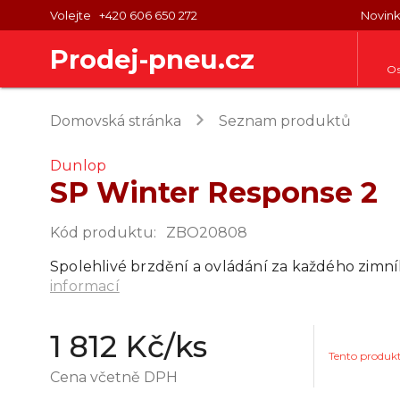
Volejte
+420 606 650 272
Novin
Prodej-pneu.cz
Os
keyboard_arrow_right
Domovská stránka
Seznam produktů
Dunlop
SP Winter Response 2
Kód produktu
:
ZBO20808
Spolehlivé brzdění a ovládání za každého zimní
informací
1 812 Kč
/ks
Tento produk
Cena včetně DPH