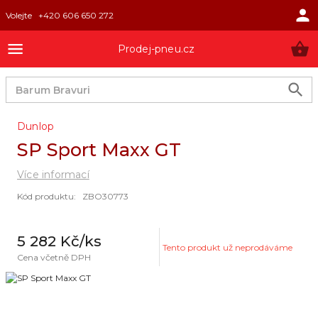
Volejte
+420 606 650 272
Prodej-pneu.cz
Dunlop
SP Sport Maxx GT
Více informací
Kód produktu
:
ZBO30773
5 282 Kč
/ks
Tento produkt už neprodáváme
Cena včetně DPH