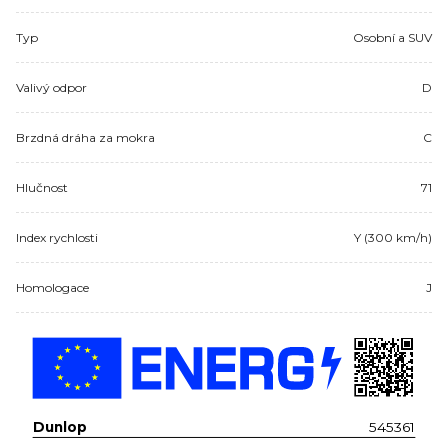
Typ
Osobní a SUV
Valivý odpor
D
Brzdná dráha za mokra
C
Hlučnost
71
Index rychlosti
Y (300 km/h)
Homologace
J
Dunlop
545361