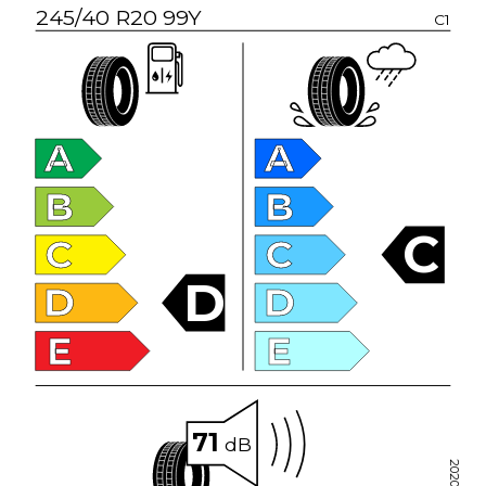
245/40 R20 99Y
C1
A
A
B
B
C
C
C
D
D
D
E
E
71
dB
2020/740