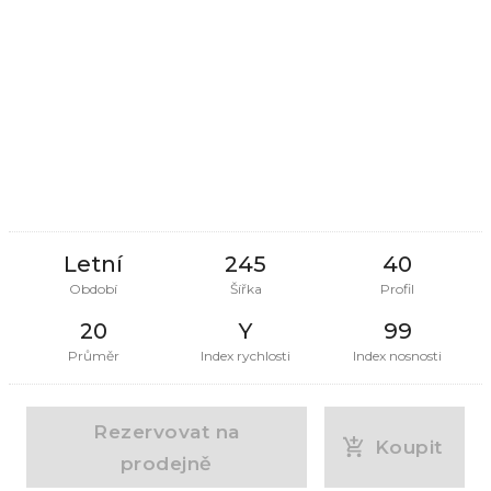
Letní
245
40
Období
Šířka
Profil
20
Y
99
Průměr
Index rychlosti
Index nosnosti
Rezervovat na
Koupit
prodejně