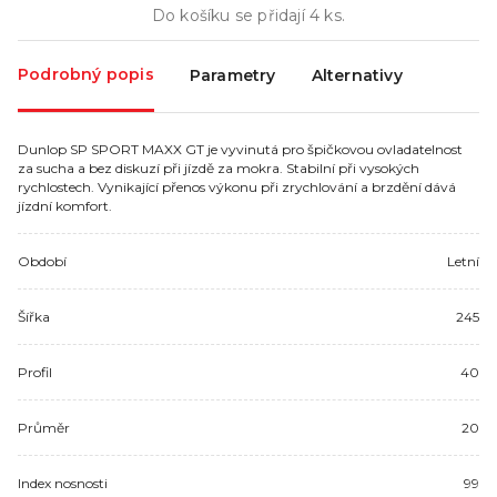
Do košíku se přidají
4
ks.
Podrobný popis
Parametry
Alternativy
Dunlop SP SPORT MAXX GT je vyvinutá pro špičkovou ovladatelnost
za sucha a bez diskuzí při jízdě za mokra. Stabilní při vysokých
rychlostech. Vynikající přenos výkonu při zrychlování a brzdění dává
jízdní komfort.
Období
Letní
Šířka
245
Profil
40
Průměr
20
Index nosnosti
99