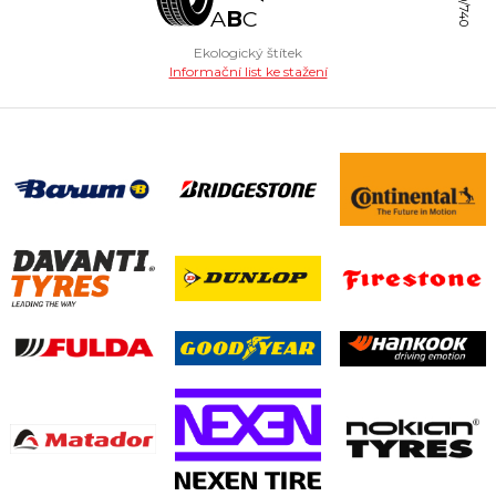
A
B
C
Ekologický štítek
Informační list ke stažení