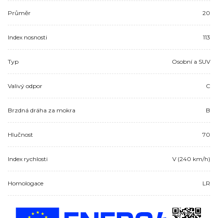
Průměr
20
Index nosnosti
113
Typ
Osobní a SUV
Valivý odpor
C
Brzdná dráha za mokra
B
Hlučnost
70
Index rychlosti
V (240 km/h)
Homologace
LR