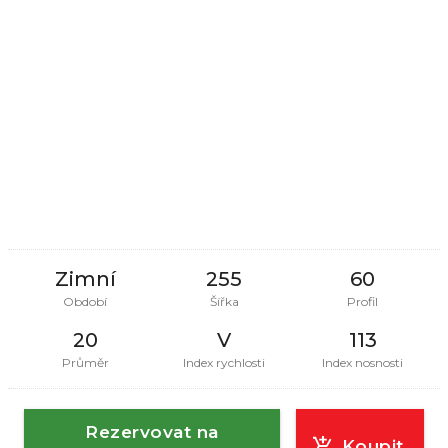
Zimní
255
60
Období
Šířka
Profil
20
V
113
Průměr
Index rychlosti
Index nosnosti
Rezervovat na
Koupit