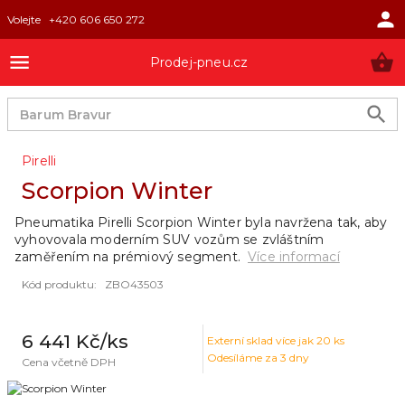
Volejte
+420 606 650 272
Prodej-pneu.cz
Pirelli
Scorpion Winter
Pneumatika Pirelli Scorpion Winter byla navržena tak, aby
vyhovovala moderním SUV vozům se zvláštním
zaměřením na prémiový segment.
Více informací
Kód produktu
:
ZBO43503
6 441 Kč
/ks
Externí sklad
více jak 20 ks
Odesíláme za 3 dny
Cena včetně DPH