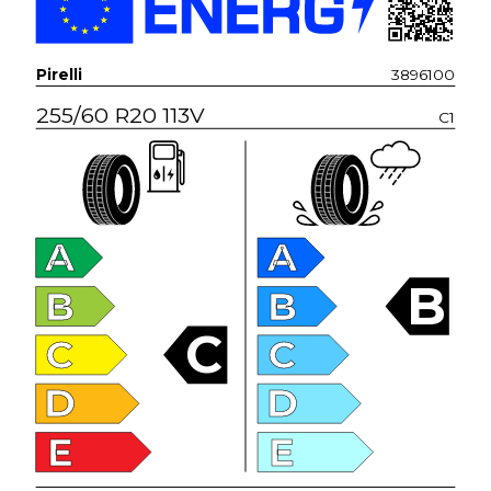
Pirelli
3896100
255/60 R20 113V
C1
A
A
B
B
B
C
C
C
D
D
E
E