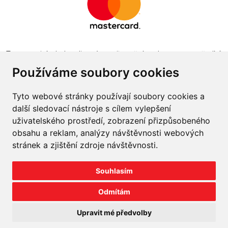
Tento projekt byl realizován za finanční podpory z prostředků
státního rozpočtu prostřednictvím Ministerstva průmyslu a
Používáme soubory cookies
obchodu v programu The Country for the Future
Tyto webové stránky používají soubory cookies a
další sledovací nástroje s cílem vylepšení
uživatelského prostředí, zobrazení přizpůsobeného
obsahu a reklam, analýzy návštěvnosti webových
Napište nám
stránek a zjištění zdroje návštěvnosti.
Slovník o pneumatikách
Souhlasím
Velkoobchod
Odmítám
©
2026
prodej-pneu.cz
Upravit mé předvolby