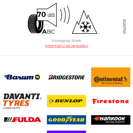
70
dB
2020/740
A
B
C
Ekologický štítek
Informační list ke stažení