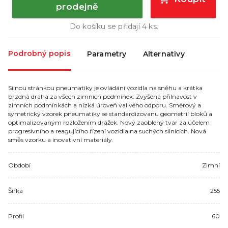
prodejně
Do košíku se přidají
4
ks.
Podrobný popis
Parametry
Alternativy
Silnou stránkou pneumatiky je ovládání vozidla na sněhu a krátka
brzdná dráha za všech zimních podmínek. Zvýšená přilnavost v
zimních podmínkách a nízká úroveň valivého odporu. Směrový a
symetrický vzorek pneumatiky se standardizovanu geometrií bloků a
optimalizovaným rozložením drážek. Nový zaoblený tvar za účelem
progresivního a reagujícího řízení vozidla na suchých silnicích. Nová
směs vzorku a inovativní materiály.
Období
Zimní
Šířka
255
Profil
60