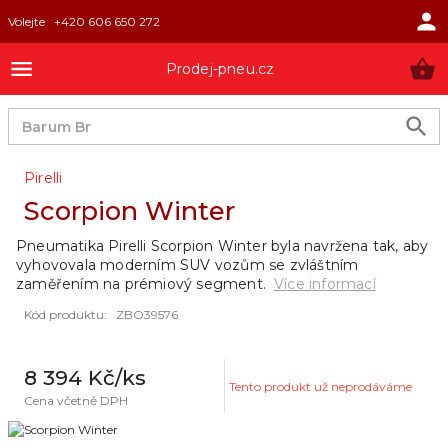
Volejte
+420 606 650 272
Prodej-pneu.cz
Pirelli
Scorpion Winter
Pneumatika Pirelli Scorpion Winter byla navržena tak, aby
vyhovovala moderním SUV vozům se zvláštním
zaměřením na prémiový segment.
Více informací
Kód produktu
:
ZBO39576
8 394 Kč
/ks
Tento produkt už neprodáváme
Cena včetně DPH