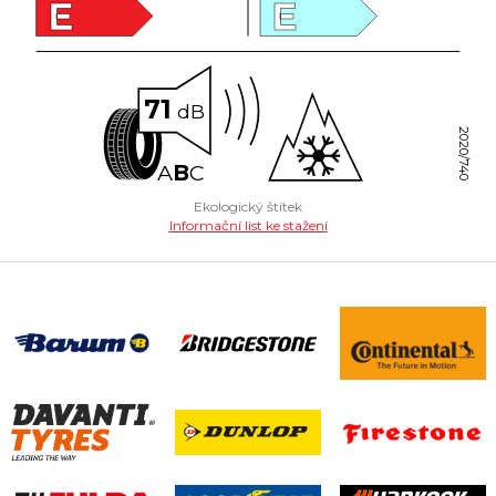
E
E
71
dB
2020/740
A
B
C
Ekologický štítek
Informační list ke stažení