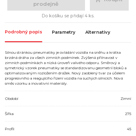
prodejně
Do košíku se přidají
4
ks.
Podrobný popis
Parametry
Alternativy
Silnou stránkou pneumatiky je ovládání vozidla na sněhu a krátka
brzdná dráha za všech zimních podmínek. Zvýšená přilnavost v
zimních podmínkách a nízká úroveň valivého odporu. Směrový a
symetrický vzorek pneumatiky se standardizovanu geometrií bloků a
optimalizovaným rozložením drážek. Nový zaoblený tvar za účelem
progresivního a reagujícího řízení vozidla na suchých silnicích. Nová
směs vzorku a inovativní materiály.
Období
Zimní
Šířka
275
Profil
45