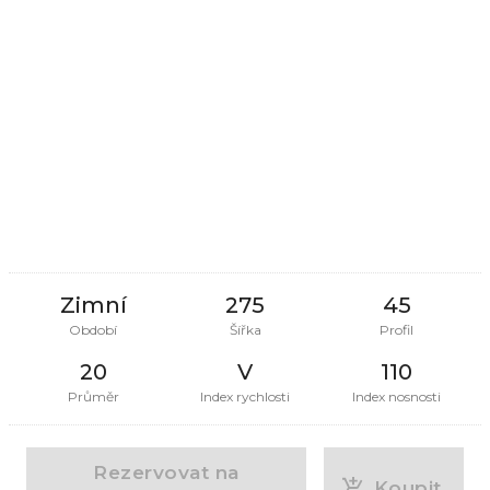
Zimní
275
45
Období
Šířka
Profil
20
V
110
Průměr
Index rychlosti
Index nosnosti
Rezervovat na
Koupit