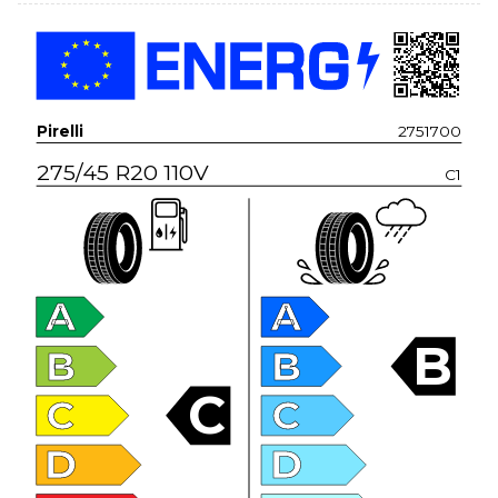
Pirelli
2751700
275/45 R20 110V
C1
A
A
B
B
B
C
C
C
D
D