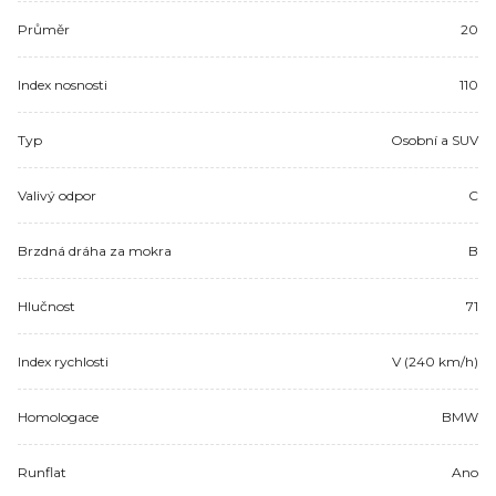
Průměr
20
Index nosnosti
110
Typ
Osobní a SUV
Valivý odpor
C
Brzdná dráha za mokra
B
Hlučnost
71
Index rychlosti
V (240 km/h)
Homologace
BMW
Runflat
Ano