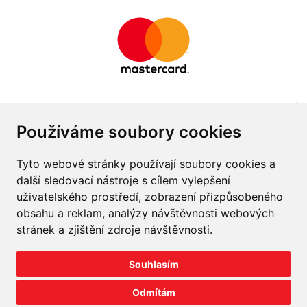
Tento projekt byl realizován za finanční podpory z prostředků
státního rozpočtu prostřednictvím Ministerstva průmyslu a
Používáme soubory cookies
obchodu v programu The Country for the Future
Tyto webové stránky používají soubory cookies a
další sledovací nástroje s cílem vylepšení
uživatelského prostředí, zobrazení přizpůsobeného
obsahu a reklam, analýzy návštěvnosti webových
Napište nám
stránek a zjištění zdroje návštěvnosti.
Slovník o pneumatikách
Souhlasím
Velkoobchod
Odmítám
©
2026
prodej-pneu.cz