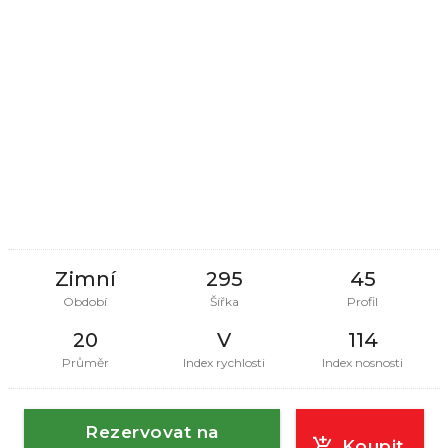
Zimní
295
45
Období
Šířka
Profil
20
V
114
Průměr
Index rychlosti
Index nosnosti
Rezervovat na
Koupit