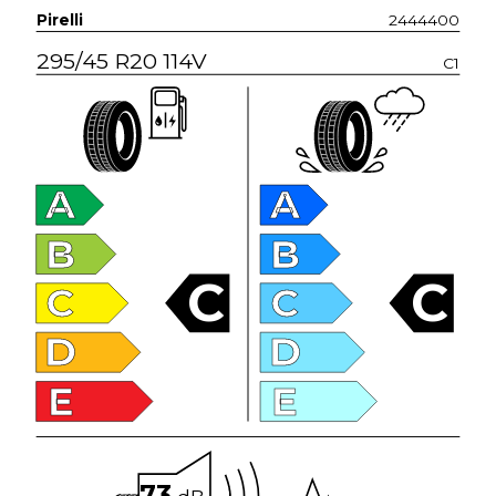
Pirelli
2444400
295/45 R20 114V
C1
A
A
B
B
C
C
C
C
D
D
E
E
73