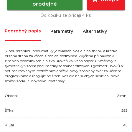
prodejně
Do košíku se přidají
4
ks.
Podrobný popis
Parametry
Alternativy
Silnou stránkou pneumatiky je ovládání vozidla na sněhu a krátka
brzdná dráha za všech zimních podmínek. Zvýšená přilnavost v
zimních podmínkách a nízká úroveň valivého odporu. Směrový a
symetrický vzorek pneumatiky se standardizovanu geometrií bloků a
optimalizovaným rozložením drážek. Nový zaoblený tvar za účelem
progresivního a reagujícího řízení vozidla na suchých silnicích. Nová
směs vzorku a inovativní materiály.
Období
Zimní
Šířka
295
Profil
45