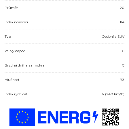
Průměr
20
Index nosnosti
114
Typ
Osobní a SUV
Valivý odpor
C
Brzdná dráha za mokra
C
Hlučnost
73
Index rychlosti
V (240 km/h)