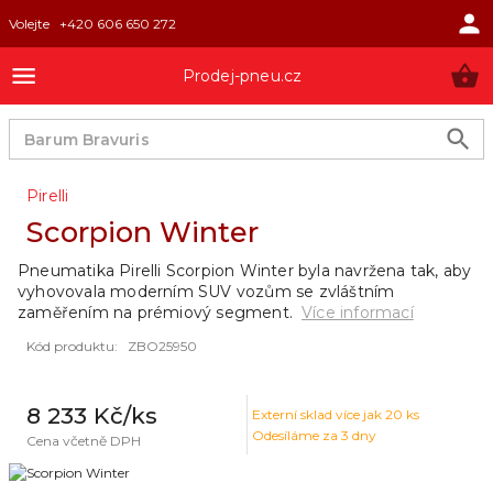
Volejte
+420 606 650 272
Prodej-pneu.cz
Pirelli
Scorpion Winter
Pneumatika Pirelli Scorpion Winter byla navržena tak, aby
vyhovovala moderním SUV vozům se zvláštním
zaměřením na prémiový segment.
Více informací
Kód produktu
:
ZBO25950
8 233 Kč
/ks
Externí sklad
více jak 20 ks
Odesíláme za 3 dny
Cena včetně DPH