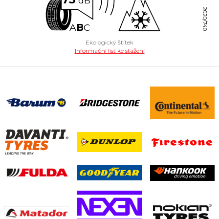
dB
2020/740
A
B
C
Ekologický štítek
Informační list ke stažení