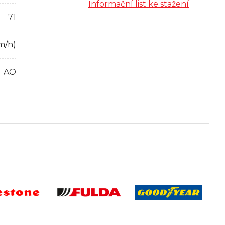
Informační list ke stažení
71
m/h)
AO