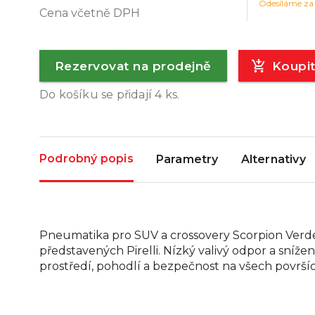
Odesíláme za
Cena včetně DPH
Rezervovat na prodejně
Koupi
Do košíku se přidají
4
ks.
Podrobný popis
Parametry
Alternativy
Pneumatika pro SUV a crossovery Scorpion Verde 
představených Pirelli. Nízký valivý odpor a sníže
prostředí, pohodlí a bezpečnost na všech površí