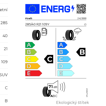
etní
Pirelli
2423000
285
285/40 R21 109Y
C1
40
A
A
21
B
B
B
C
C
C
109
D
D
E
E
 SUV
71
dB
C
2020/740
A
B
C
B
Ekologický štítek