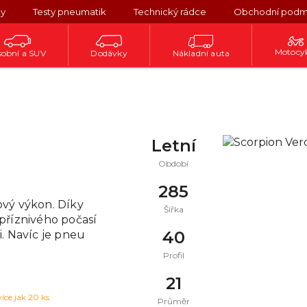
ky
Testy pneumatik
Technický rádce
Obchodní podm
Motocy
obní a SUV
Dodávky
Nákladní auta
Letní
Období
285
rový výkon. Díky
Šířka
příznivého počasí
40
. Navíc je pneu
Profil
21
více jak 20 ks
Průměr