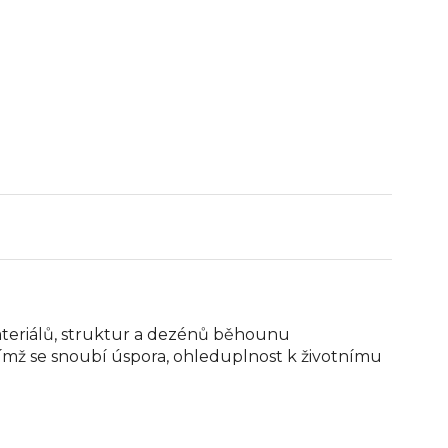
ateriálů, struktur a dezénů běhounu
, čímž se snoubí úspora, ohleduplnost k životnímu