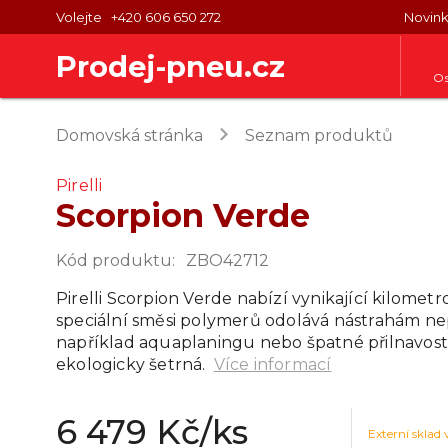
Volejte
+420 606 650 272
Novin
Prodej-pneu.cz
Os
keyboard_arrow_right
Domovská stránka
Seznam produktů
Pirelli
Scorpion Verde
Kód produktu
:
ZBO42712
Pirelli Scorpion Verde nabízí vynikající kilomet
speciální směsi polymerů odolává nástrahám ne
například aquaplaningu nebo špatné přilnavosti
ekologicky šetrná.
Více informací
6 479 Kč
/ks
Externí sklad