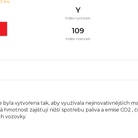
 3 dny
Y
Index rychlosti
t
109
Index nosnosti
byla vytvořena tak, aby využívala nejinovativnějších m
ná hmotnost zajišťují nižší spotřebu paliva a emise CO2 
ch vozovky.