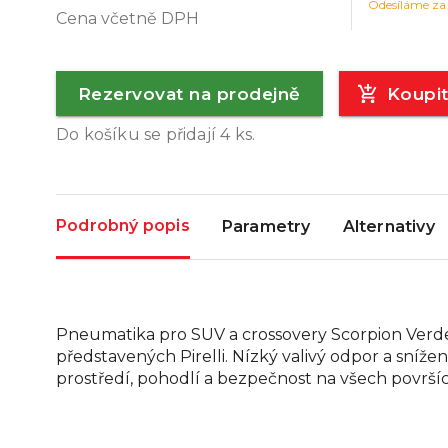
Odesíláme za
Cena včetně DPH
Rezervovat na prodejně
Koupi
Do košíku se přidají
4
ks.
Podrobný popis
Parametry
Alternativy
Pneumatika pro SUV a crossovery Scorpion Verde 
představených Pirelli. Nízký valivý odpor a sníže
prostředí, pohodlí a bezpečnost na všech površí