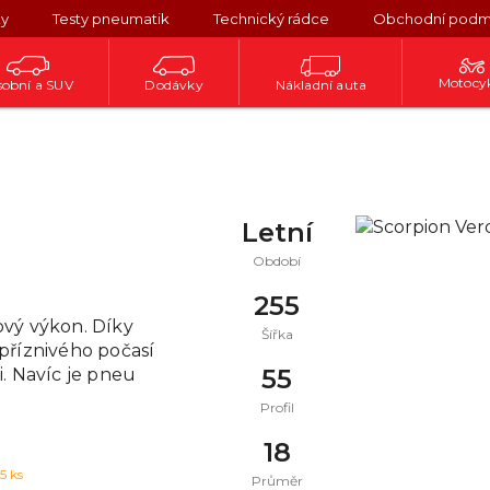
ky
Testy pneumatik
Technický rádce
Obchodní podm
Motocy
obní a SUV
Dodávky
Nákladní auta
Letní
Období
255
rový výkon. Díky
Šířka
příznivého počasí
55
. Navíc je pneu
Profil
18
15
ks
Průměr