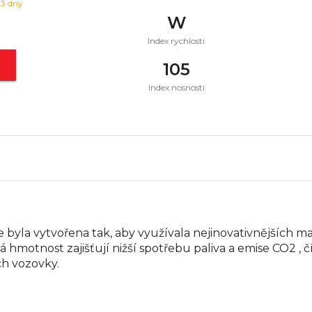
 3 dny
W
Index rychlosti
t
105
Index nosnosti
byla vytvořena tak, aby využívala nejinovativnějších m
ná hmotnost zajišťují nižší spotřebu paliva a emise CO2 
ch vozovky.