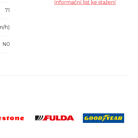
Informační list ke stažení
71
m/h)
N0