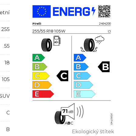
etní
Pirelli
2494200
255
255/55 R18 105W
C1
55
A
A
18
B
B
B
C
C
C
105
D
D
E
E
 SUV
71
dB
C
2020/740
A
B
C
B
Ekologický štítek