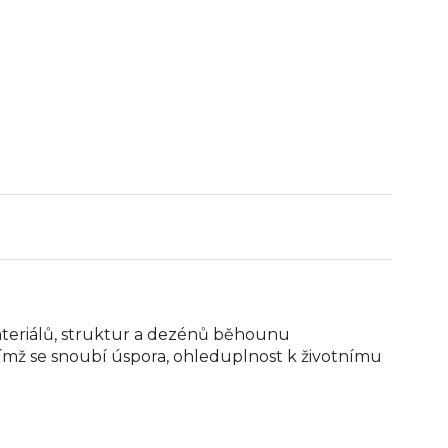
ateriálů, struktur a dezénů běhounu
, čímž se snoubí úspora, ohleduplnost k životnímu