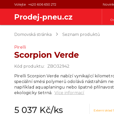
Volejte
+420 606 650 272
Novin
Prodej-pneu.cz
Os
keyboard_arrow_right
Domovská stránka
Seznam produktů
Pirelli
Scorpion Verde
Kód produktu
:
ZBO32942
Pirelli Scorpion Verde nabízí vynikající kilomet
speciální směsi polymerů odolává nástrahám ne
například aquaplaningu nebo špatné přilnavosti
ekologicky šetrná.
Více informací
5 037 Kč
/ks
Externí sklad