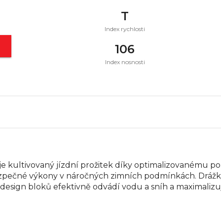
T
Index rychlosti
t
106
Index nosnosti
je kultivovaný jízdní prožitek díky optimalizovanému p
ezpečné výkony v náročných zimních podmínkách. Drážky
design bloků efektivně odvádí vodu a sníh a maximalizuj