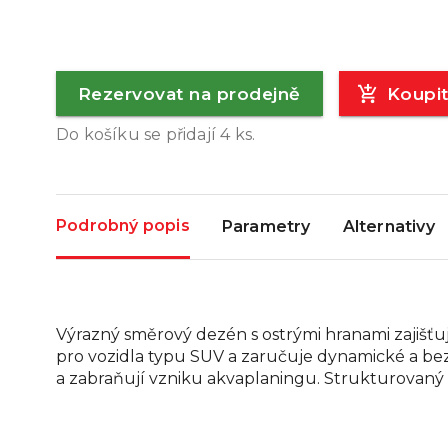
Rezervovat na prodejně
Koupi
Do košíku se přidají
4
ks.
Podrobný popis
Parametry
Alternativy
Výrazný směrový dezén s ostrými hranami zajišťu
pro vozidla typu SUV a zaručuje dynamické a b
a zabraňují vzniku akvaplaningu. Strukturovaný 