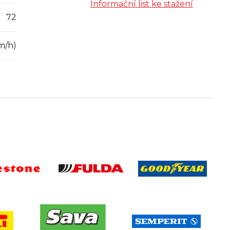
Informační list ke stažení
72
m/h)