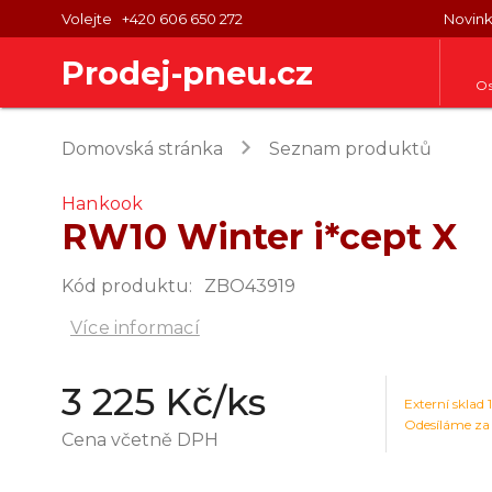
Volejte
+420 606 650 272
Novin
Prodej-pneu.cz
Os
keyboard_arrow_right
Domovská stránka
Seznam produktů
Hankook
RW10 Winter i*cept X
Kód produktu
:
ZBO43919
Více informací
3 225 Kč
/ks
Externí sklad
1
Odesíláme za
Cena včetně DPH