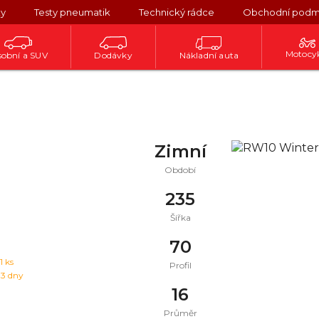
ky
Testy pneumatik
Technický rádce
Obchodní podm
Motocy
obní a SUV
Dodávky
Nákladní auta
Zimní
Období
235
Šířka
70
1
ks
Profil
 3 dny
16
Průměr