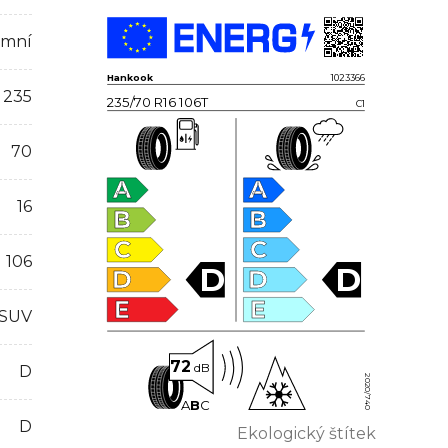
imní
Hankook
1023366
235
235/70 R16 106T
C1
70
A
A
16
B
B
C
C
106
D
D
D
D
E
E
 SUV
72
dB
D
2020/740
A
B
C
D
Ekologický štítek