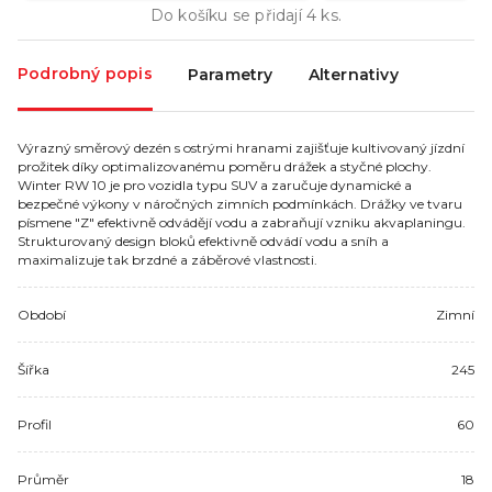
Do košíku se přidají
4
ks.
Podrobný popis
Parametry
Alternativy
Výrazný směrový dezén s ostrými hranami zajišťuje kultivovaný jízdní
prožitek díky optimalizovanému poměru drážek a styčné plochy.
Winter RW 10 je pro vozidla typu SUV a zaručuje dynamické a
bezpečné výkony v náročných zimních podmínkách. Drážky ve tvaru
písmene "Z" efektivně odvádějí vodu a zabraňují vzniku akvaplaningu.
Strukturovaný design bloků efektivně odvádí vodu a sníh a
maximalizuje tak brzdné a záběrové vlastnosti.
Období
Zimní
Šířka
245
Profil
60
Průměr
18