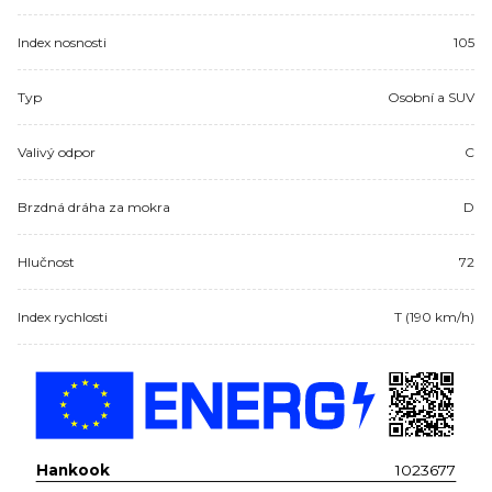
Index nosnosti
105
Typ
Osobní a SUV
Valivý odpor
C
Brzdná dráha za mokra
D
Hlučnost
72
Index rychlosti
T (190 km/h)
Hankook
1023677