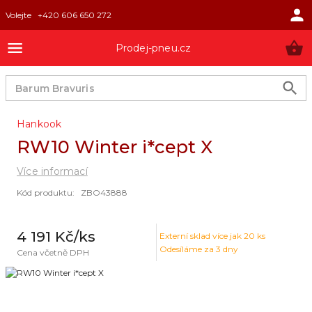
Volejte
+420 606 650 272
Prodej-pneu.cz
Hankook
RW10 Winter i*cept X
Více informací
Kód produktu
:
ZBO43888
4 191 Kč
/ks
Externí sklad
více jak 20 ks
Odesíláme za 3 dny
Cena včetně DPH