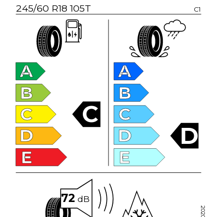
245/60 R18 105T
C1
A
A
B
B
C
C
C
D
D
D
E
E
72
dB