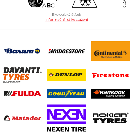
2020/740
A
B
C
Ekologický štítek
Informační list ke stažení