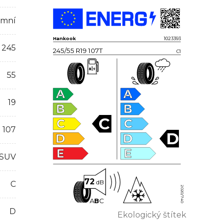
imní
Hankook
1023393
245
245/55 R19 107T
C1
55
A
A
19
B
B
C
C
C
107
D
D
D
E
E
 SUV
72
dB
C
2020/740
A
B
C
D
Ekologický štítek