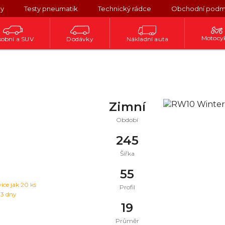
ky
Testy pneumatik
Technický rádce
Obchodní podm
Motocy
obní a SUV
Dodávky
Nákladní auta
Zimní
Období
245
Šířka
55
více jak 20 ks
Profil
 3 dny
19
Průměr