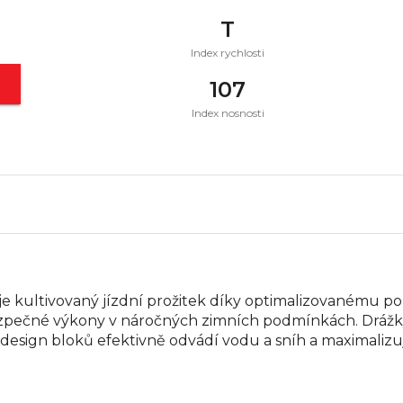
T
Index rychlosti
t
107
Index nosnosti
je kultivovaný jízdní prožitek díky optimalizovanému p
ezpečné výkony v náročných zimních podmínkách. Drážky
design bloků efektivně odvádí vodu a sníh a maximalizuj