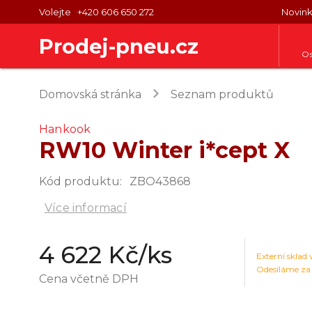
Volejte
+420 606 650 272
Novin
Prodej-pneu.cz
Os
keyboard_arrow_right
Domovská stránka
Seznam produktů
Hankook
RW10 Winter i*cept X
Kód produktu
:
ZBO43868
Více informací
4 622 Kč
/ks
Externí sklad
Odesíláme za
Cena včetně DPH