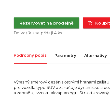
Rezervovat na prodejně
Koupi
Do košíku se přidají
4
ks.
Podrobný popis
Parametry
Alternativy
Výrazný směrový dezén s ostrými hranami zajišťu
pro vozidla typu SUV a zaručuje dynamické a b
a zabraňují vzniku akvaplaningu. Strukturovaný 