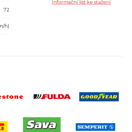
Informační list ke stažení
72
m/h)