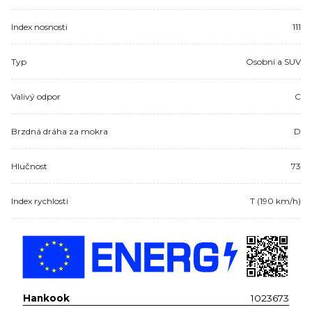
Index nosnosti
111
Typ
Osobní a SUV
Valivý odpor
C
Brzdná dráha za mokra
D
Hlučnost
73
Index rychlosti
T (190 km/h)
Hankook
1023673