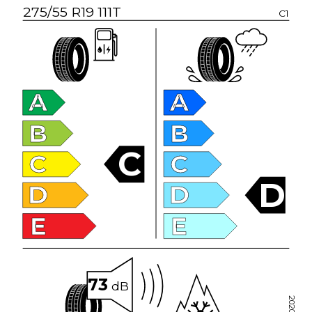
275/55 R19 111T
C1
A
A
B
B
C
C
C
D
D
D
E
E
73
dB