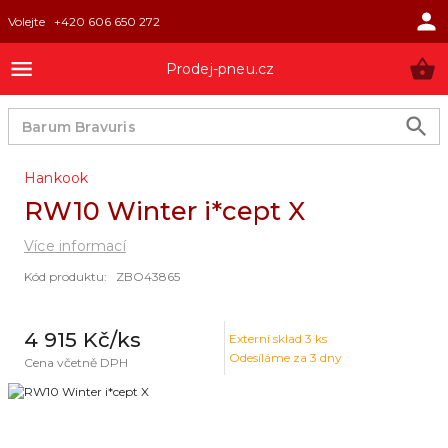
Volejte
+420 606 650 272
Prodej-pneu.cz
Hankook
RW10 Winter i*cept X
Více informací
Kód produktu
:
ZBO43865
4 915 Kč
/ks
Externí sklad
3
ks
Odesíláme za 3 dny
Cena včetně DPH