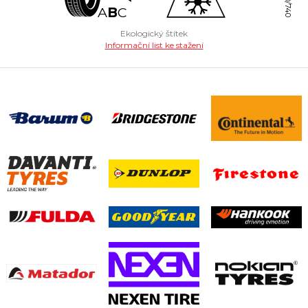
2020/740
A
B
C
Ekologický štítek
Informační list ke stažení