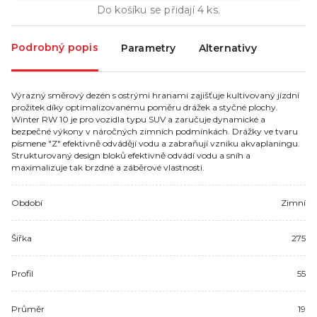
Do košíku se přidají
4
ks.
Podrobný popis
Parametry
Alternativy
Výrazný směrový dezén s ostrými hranami zajišťuje kultivovaný jízdní
prožitek díky optimalizovanému poměru drážek a styčné plochy.
Winter RW 10 je pro vozidla typu SUV a zaručuje dynamické a
bezpečné výkony v náročných zimních podmínkách. Drážky ve tvaru
písmene "Z" efektivně odvádějí vodu a zabraňují vzniku akvaplaningu.
Strukturovaný design bloků efektivně odvádí vodu a sníh a
maximalizuje tak brzdné a záběrové vlastnosti.
Období
Zimní
Šířka
275
Profil
55
Průměr
19