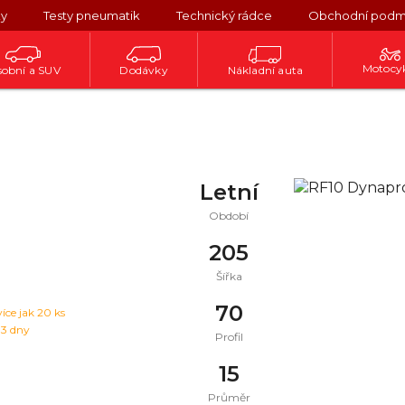
ky
Testy pneumatik
Technický rádce
Obchodní podm
Motocy
obní a SUV
Dodávky
Nákladní auta
Letní
Období
205
Šířka
70
více jak 20 ks
 3 dny
Profil
15
Průměr