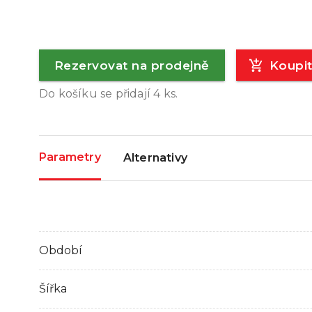
Rezervovat na prodejně
Koupi
Do košíku se přidají
4
ks.
Parametry
Alternativy
Období
Šířka