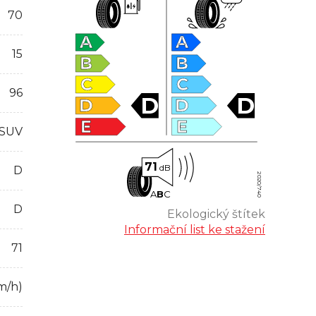
70
A
A
15
B
B
C
C
96
D
D
D
D
E
E
 SUV
71
dB
D
2020/740
A
B
C
D
Ekologický štítek
Informační list ke stažení
71
m/h)