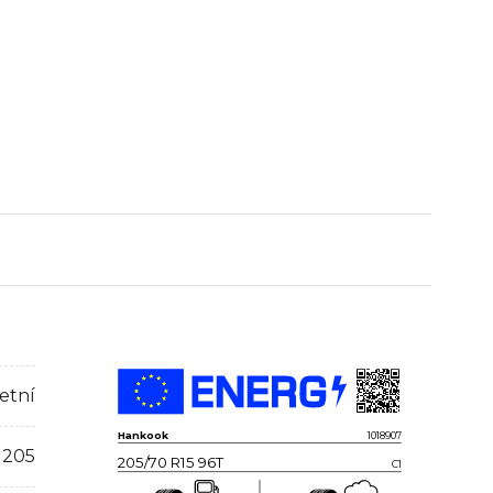
etní
Hankook
1018907
205
205/70 R15 96T
C1