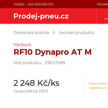
Volejte
+420 606 650 272
Novin
Prodej-pneu.cz
Os
keyboard_arrow_right
Domovská stránka
Seznam produktů
Hankook
RF10 Dynapro AT M
Kód produktu
:
ZBO17099
2 248 Kč
/ks
Externí sklad
Odesíláme za
Cena včetně DPH