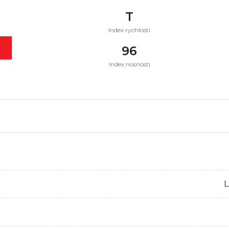
T
Index rychlosti
t
96
Index nosnosti
L