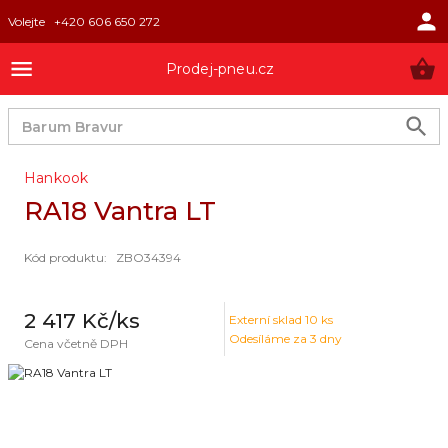
Volejte
+420 606 650 272
Prodej-pneu.cz
Hankook
RA18 Vantra LT
Kód produktu
:
ZBO34394
2 417 Kč
/ks
Externí sklad
10
ks
Odesíláme za 3 dny
Cena včetně DPH