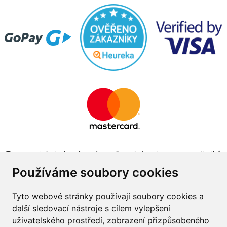
Tento projekt byl realizován za finanční podpory z prostředků
státního rozpočtu prostřednictvím Ministerstva průmyslu a
Používáme soubory cookies
obchodu v programu The Country for the Future
Tyto webové stránky používají soubory cookies a
další sledovací nástroje s cílem vylepšení
uživatelského prostředí, zobrazení přizpůsobeného