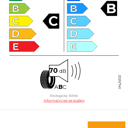
B
B
B
C
C
C
D
D
E
E
70
dB
2020/740
A
B
C
Ekologický štítek
Informační list ke stažení