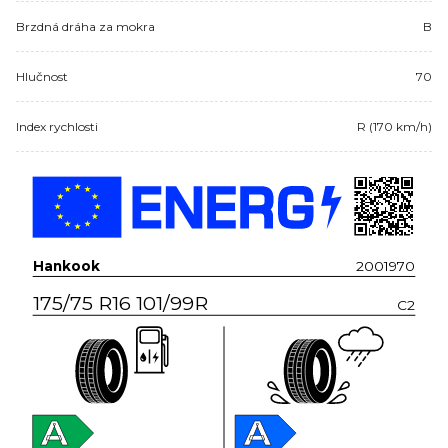
Brzdná dráha za mokra
B
Hlučnost
70
Index rychlosti
R (170 km/h)
Hankook
2001970
175/75 R16 101/99R
C2
A
A