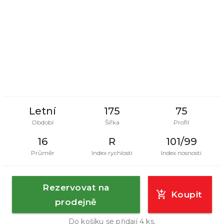
Letní
175
75
Období
Šířka
Profil
16
R
101/99
Průměr
Index rychlosti
Index nosnosti
Rezervovat na
Koupit
prodejně
Do košíku se přidají
4
ks.