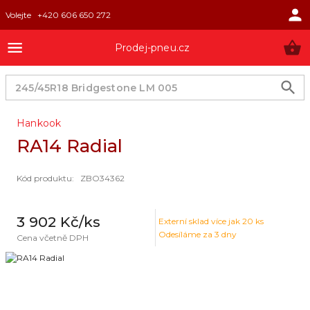
Volejte
+420 606 650 272
Prodej-pneu.cz
Hankook
RA14 Radial
Kód produktu
:
ZBO34362
3 902 Kč
/ks
Externí sklad
více jak 20 ks
Odesíláme za 3 dny
Cena včetně DPH