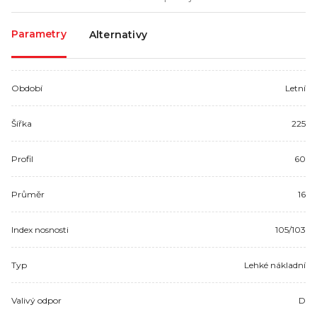
Parametry
Alternativy
Období
Letní
Šířka
225
Profil
60
Průměr
16
Index nosnosti
105/103
Typ
Lehké nákladní
Valivý odpor
D