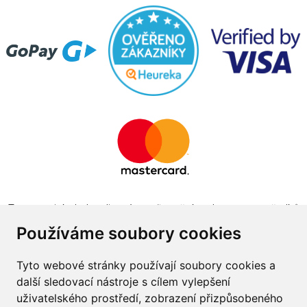
Tento projekt byl realizován za finanční podpory z prostředků
státního rozpočtu prostřednictvím Ministerstva průmyslu a
Používáme soubory cookies
obchodu v programu The Country for the Future
Tyto webové stránky používají soubory cookies a
další sledovací nástroje s cílem vylepšení
uživatelského prostředí, zobrazení přizpůsobeného