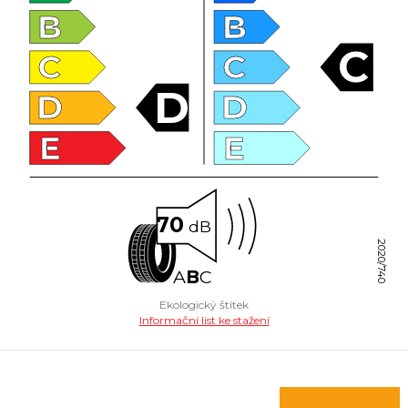
B
B
C
C
C
D
D
D
E
E
70
dB
2020/740
A
B
C
Ekologický štítek
Informační list ke stažení