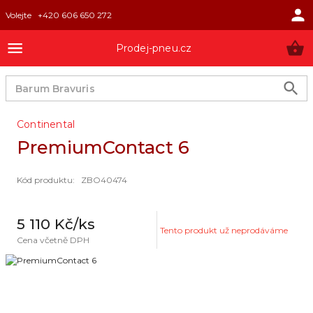
Volejte
+420 606 650 272
Prodej-pneu.cz
Continental
PremiumContact 6
Kód produktu
:
ZBO40474
5 110 Kč
/ks
Tento produkt už neprodáváme
Cena včetně DPH