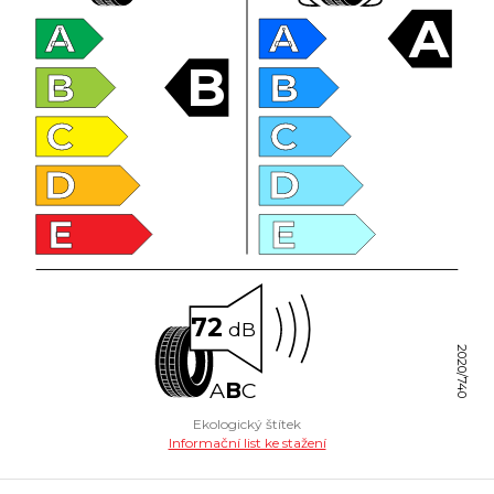
A
A
A
B
B
B
C
C
D
D
E
E
72
dB
2020/740
A
B
C
Ekologický štítek
Informační list ke stažení