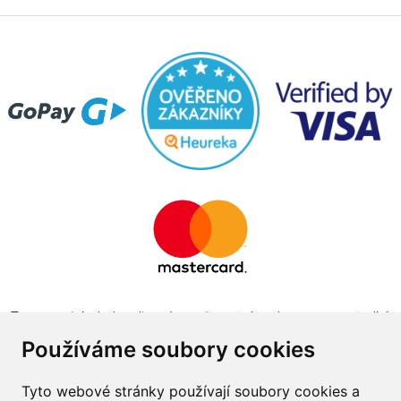
Tento projekt byl realizován za finanční podpory z prostředků
státního rozpočtu prostřednictvím Ministerstva průmyslu a
Používáme soubory cookies
obchodu v programu The Country for the Future
Tyto webové stránky používají soubory cookies a