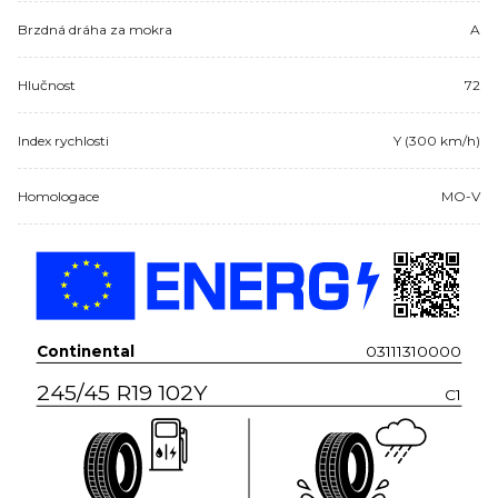
Brzdná dráha za mokra
A
Hlučnost
72
Index rychlosti
Y (300 km/h)
Homologace
MO-V
Continental
03111310000
245/45 R19 102Y
C1