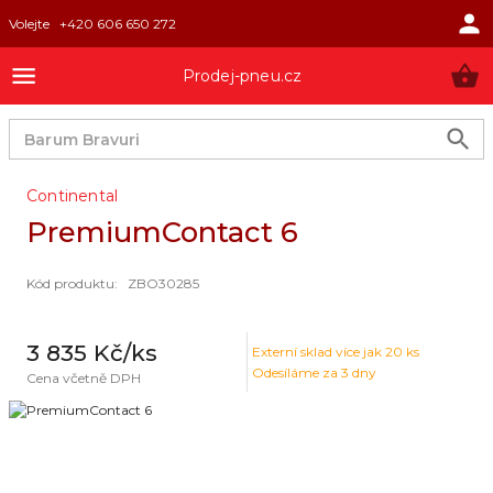
Volejte
+420 606 650 272
Prodej-pneu.cz
Continental
PremiumContact 6
Kód produktu
:
ZBO30285
3 835 Kč
/ks
Externí sklad
více jak 20 ks
Odesíláme za 3 dny
Cena včetně DPH