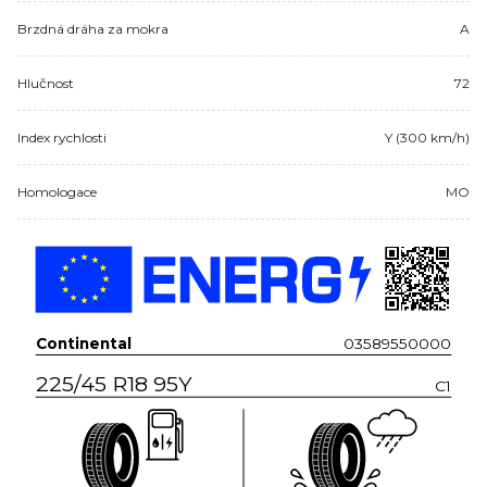
Brzdná dráha za mokra
A
Hlučnost
72
Index rychlosti
Y (300 km/h)
Homologace
MO
Continental
03589550000
225/45 R18 95Y
C1