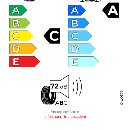
A
A
A
B
B
C
C
C
D
D
E
E
72
dB
2020/740
A
B
C
Ekologický štítek
Informační list ke stažení