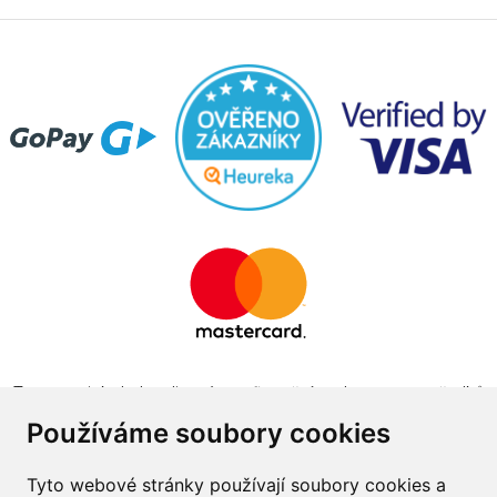
Tento projekt byl realizován za finanční podpory z prostředků
státního rozpočtu prostřednictvím Ministerstva průmyslu a
Používáme soubory cookies
obchodu v programu The Country for the Future
Tyto webové stránky používají soubory cookies a