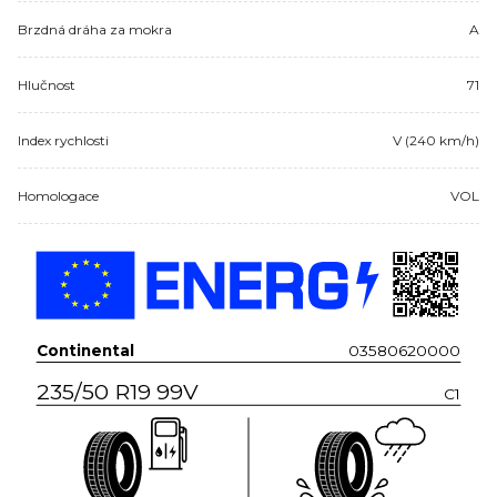
Brzdná dráha za mokra
A
Hlučnost
71
Index rychlosti
V (240 km/h)
Homologace
VOL
Continental
03580620000
235/50 R19 99V
C1