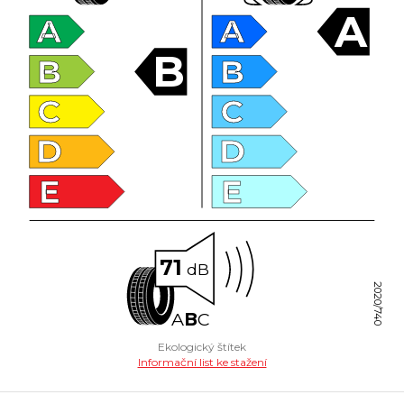
A
A
A
B
B
B
C
C
D
D
E
E
71
dB
2020/740
A
B
C
Ekologický štítek
Informační list ke stažení