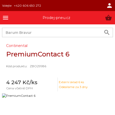
Volejte
+420 606 650 272
Prodej-pneu.cz
Continental
PremiumContact 6
Kód produktu
:
ZBO29986
4 247 Kč
/ks
Externí sklad
6
ks
Odesíláme za 3 dny
Cena včetně DPH