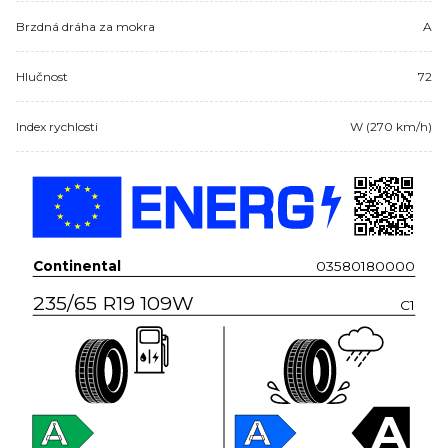
Brzdná dráha za mokra
A
Hlučnost
72
Index rychlosti
W (270 km/h)
Continental
03580180000
235/65 R19 109W
C1
A
A
A