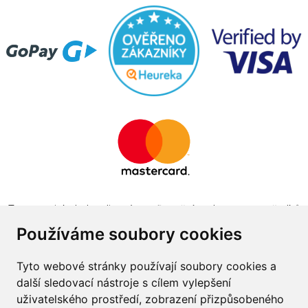
Tento projekt byl realizován za finanční podpory z prostředků
státního rozpočtu prostřednictvím Ministerstva průmyslu a
Používáme soubory cookies
obchodu v programu The Country for the Future
Tyto webové stránky používají soubory cookies a
další sledovací nástroje s cílem vylepšení
uživatelského prostředí, zobrazení přizpůsobeného