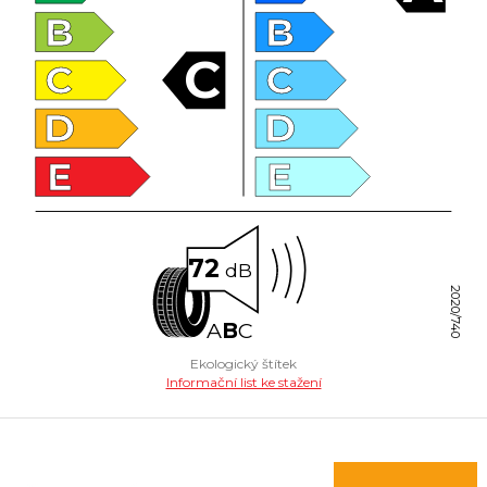
B
B
C
C
C
D
D
E
E
72
dB
2020/740
A
B
C
Ekologický štítek
Informační list ke stažení