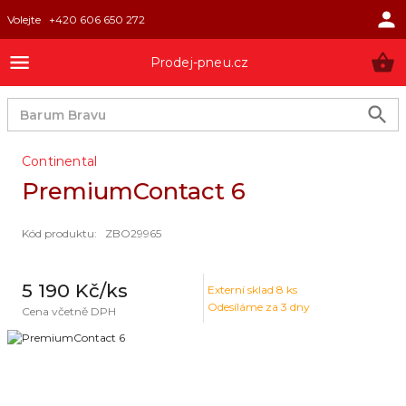
Volejte
+420 606 650 272
Prodej-pneu.cz
Continental
PremiumContact 6
Kód produktu
:
ZBO29965
5 190 Kč
/ks
Externí sklad
8
ks
Odesíláme za 3 dny
Cena včetně DPH