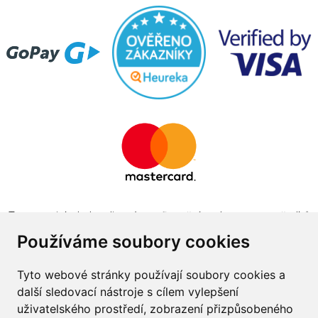
Tento projekt byl realizován za finanční podpory z prostředků
státního rozpočtu prostřednictvím Ministerstva průmyslu a
Používáme soubory cookies
obchodu v programu The Country for the Future
Tyto webové stránky používají soubory cookies a
další sledovací nástroje s cílem vylepšení
uživatelského prostředí, zobrazení přizpůsobeného