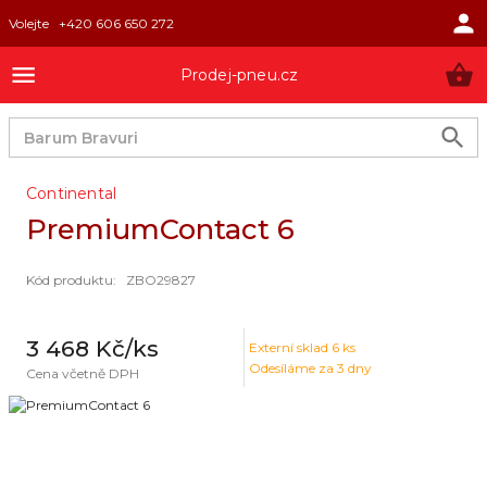
Volejte
+420 606 650 272
Prodej-pneu.cz
Continental
PremiumContact 6
Kód produktu
:
ZBO29827
3 468 Kč
/ks
Externí sklad
6
ks
Odesíláme za 3 dny
Cena včetně DPH