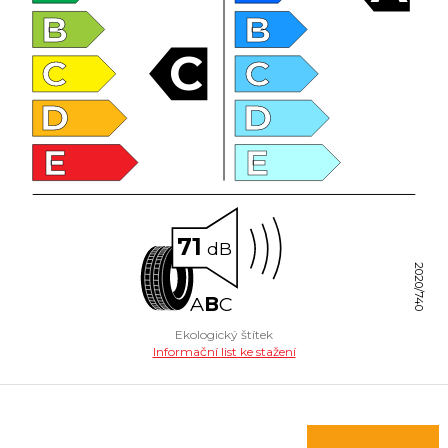
B
B
C
C
C
D
D
E
E
71
dB
2020/740
A
B
C
Ekologický štítek
Informační list ke stažení