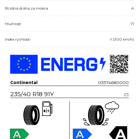
Brzdná dráha za mokra
A
Hlučnost
71
Index rychlosti
Y (300 km/h)
Continental
03574680000
235/40 R18 91Y
C1
A
A
A