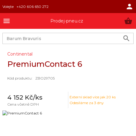
Volejte
+420 606 650 272
Prodej-pneu.cz
Continental
PremiumContact 6
Kód produktu
:
ZBO29705
4 152 Kč
/ks
Externí sklad
více jak 20 ks
Odesíláme za 3 dny
Cena včetně DPH