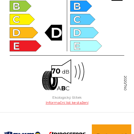
B
B
C
C
D
D
D
E
E
70
dB
2020/740
A
B
C
Ekologický štítek
Informační list ke stažení