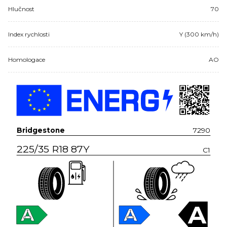
Hlučnost
70
Index rychlosti
Y (300 km/h)
Homologace
AO
Bridgestone
7290
225/35 R18 87Y
C1
A
A
A