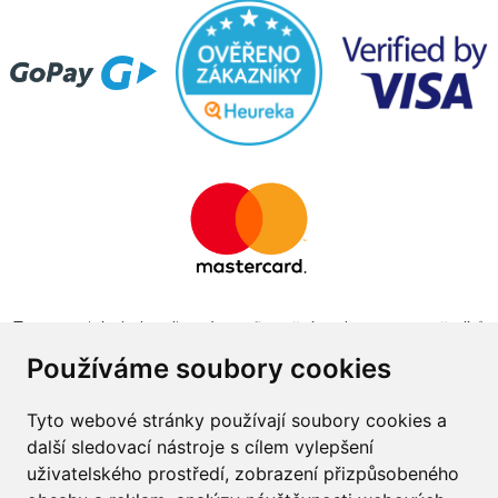
Tento projekt byl realizován za finanční podpory z prostředků
státního rozpočtu prostřednictvím Ministerstva průmyslu a
Používáme soubory cookies
obchodu v programu The Country for the Future
Tyto webové stránky používají soubory cookies a
další sledovací nástroje s cílem vylepšení
uživatelského prostředí, zobrazení přizpůsobeného