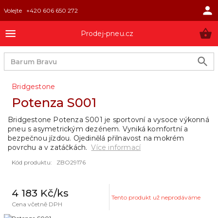
Volejte
+420 606 650 272
Prodej-pneu.cz
Bridgestone
Potenza S001
Bridgestone Potenza S001 je sportovní a vysoce výkonná
pneu s asymetrickým dezénem. Vyniká komfortní a
bezpečnou jízdou. Ojedinělá přilnavost na mokrém
povrchu a v zatáčkách.
Více informací
Kód produktu
:
ZBO29176
4 183 Kč
/ks
Tento produkt už neprodáváme
Cena včetně DPH