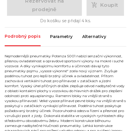
Rezervovat na
Koupit
prodejně
Do košíku se přidají
4
ks.
Podrobný popis
Parametry
Alternativy
Nejmodernější pneumatiky Potenza S001 nabízí senzační výkonnost,
přesnou ovladatelnost a opravdové sportovní výkony na mokré i suché
vozovce. A díky vynikajícímu komfortu a účinnosti dávají tyto
pneumatiky pojmu „vysoce výkonné“ zcela nový význam. Zvyšuje
podélnou tuhost pro lepší brzdný účinek a ovladatelnost. Přitom
zachovává vertikální tuhost pro přilnavost v zatáčkách a jízdní
komfort. Vysoký úhel příčných drážek zlepšuje odvod nadbytečné vody
z oblasti kontaktní plochy s vozovkou do hlavních drážek pro zlepšení
odolnosti proti aquaplaningu. Ramenní bloky na vnější straně s
vysokou přilnavostí. Velké vysoce přilnavé pevné bloky na vnější straně s
poskytují v zatáčkách vynikající přilnavost. Podélná tuhost poskytuje
požadovaný brzdný účinek. Pozoruhodná odezva řízení a přesnost pro
vzrušující pocit z jízdy. Dokonalá stabilita ve vysokých rychlostech díky
středovému obvodovému žebru. Moderní konstrukce běhounu
zamezuje nadbytečné hlučnosti pneumatiky. Lehká konstrukce
nárazníkových pásů pro snížení valivého odporu a pro zvýšení úspory