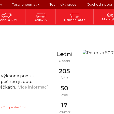
ky
Testy pneumatik
Technický rádce
Obchodní podm
Motocy
obní a SUV
Dodávky
Nákladní auta
Letní
Období
205
e výkonná pneu s
Šířka
zpečnou jízdou.
50
táčkách.
Více informací
Profil
17
t už neprodáváme
Průměr