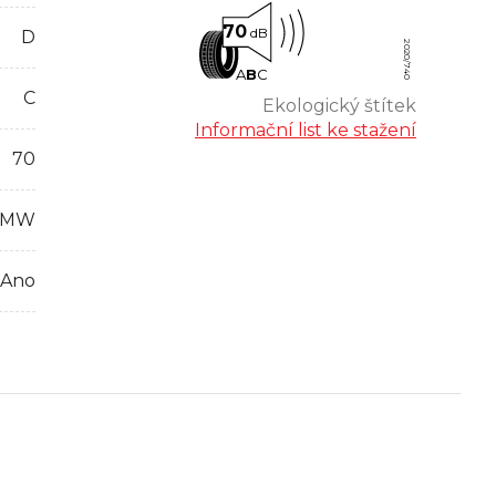
70
dB
D
2020/740
A
B
C
C
Ekologický štítek
Informační list ke stažení
70
BMW
Ano