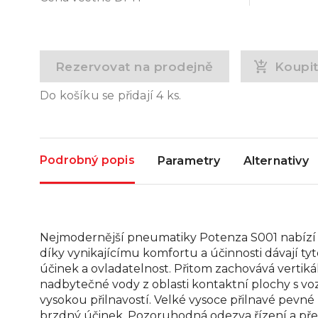
Rezervovat na prodejně
Koupi
Do košíku se přidají
4
ks.
Podrobný popis
Parametry
Alternativy
Nejmodernější pneumatiky Potenza S001 nabízí s
díky vynikajícímu komfortu a účinnosti dávají 
účinek a ovladatelnost. Přitom zachovává vertiká
nadbytečné vody z oblasti kontaktní plochy s vo
vysokou přilnavostí. Velké vysoce přilnavé pevné 
brzdný účinek. Pozoruhodná odezva řízení a přesn