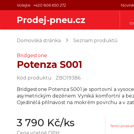
Volejte
+420 606 650 272
Novin
Prodej-pneu.cz
Os
keyboard_arrow_right
Domovská stránka
Seznam produktů
Bridgestone
Potenza S001
Kód produktu
:
ZBO19386
Bridgestone Potenza S001 je sportovní a vysoc
asymetrickým dezénem. Vyniká komfortní a be
Ojedinělá přilnavost na mokrém povrchu a v za
3 790 Kč
/ks
Tento produk
Cena včetně DPH