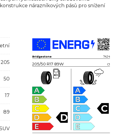
onstrukce nárazníkových pásů pro snížení
etní
Bridgestone
7424
205
205/50 R17 89W
C1
50
A
A
17
B
B
C
C
C
89
D
D
D
E
E
 SUV