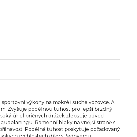
 sportovní výkony na mokré i suché vozovce. A
am. Zvyšuje podélnou tuhost pro lepší brzdný
 Vysoký úhel příčných drážek zlepšuje odvod
aquaplaningu. Ramenní bloky na vnější straně s
cí přilnavost. Podélná tuhost poskytuje požadovaný
 vysokých rychlostech díky středovému