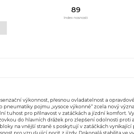
89
Index nosnosti
t
enzační výkonnost, přesnou ovladatelnost a opravdové
tyto pneumatiky pojmu „vysoce výkonné“ zcela nový význ
lní tuhost pro přilnavost v zatáčkách a jízdní komfort.
zovkou do hlavních drážek pro zlepšení odolnosti proti 
bloky na vnější straně s poskytují v zatáčkách vynikají
ost pro vzrušující pocit z jízdy. Dokonalá stabilita ve