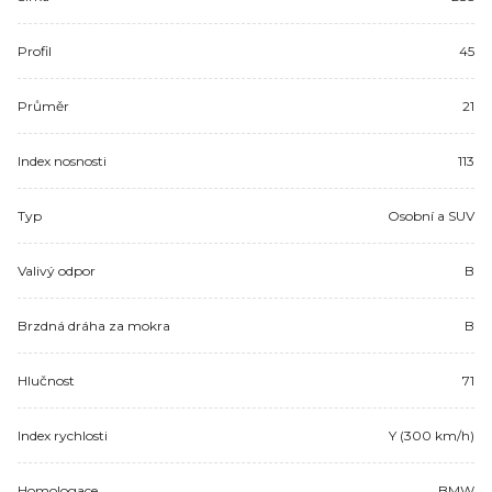
Profil
45
Průměr
21
Index nosnosti
113
Typ
Osobní a SUV
Valivý odpor
B
Brzdná dráha za mokra
B
Hlučnost
71
Index rychlosti
Y (300 km/h)
Homologace
BMW