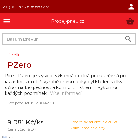
Volejte
+420 606 650 272
Prodej-pneu.cz
Pirelli
PZero
Pirelli PZero je vysoce výkonná odolná pneu určená pro
razantní jízdu. Při výrobě pneumatiky byl kladen velký
důraz na bezpečnost a komfort. Extrémní výkon za
každých podmínek.
Více informací
Kód produktu
:
ZBO42398
9 081 Kč
/ks
Externí sklad
více jak 20 ks
Odesíláme za 3 dny
Cena včetně DPH