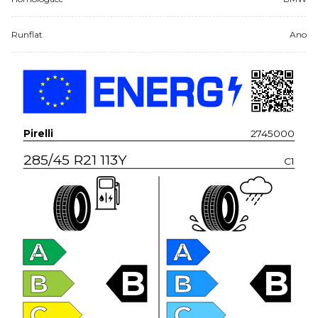
Runflat
Ano
Pirelli
2745000
285/45 R21 113Y
C1
A
A
B
B
B
B
C
C