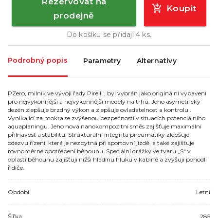
Rezervovat na
Koupit
prodejně
Do košíku se přidají
4
ks.
Podrobný popis
Parametry
Alternativy
PZero, milník ve vývoji řady Pirelli , byl vybrán jako originální vybavení
pro nejvýkonnější a nejvýkonnější modely na trhu. Jeho asymetrický
dezén zlepšuje brzdný výkon a zlepšuje ovladatelnost a kontrolu .
Vynikající za mokra se zvýšenou bezpečností v situacích potenciálního
aquaplaningu. Jeho nová nanokompozitní směs zajišťuje maximální
přilnavost a stabilitu. Strukturální integrita pneumatiky zlepšuje
odezvu řízení, která je nezbytná při sportovní jízdě, a také zajišťuje
rovnoměrné opotřebení běhounu. Speciální drážky ve tvaru „S“ v
oblasti běhounu zajišťují nižší hladinu hluku v kabině a zvyšují pohodlí
řidiče.
Období
Letní
Šířka
285