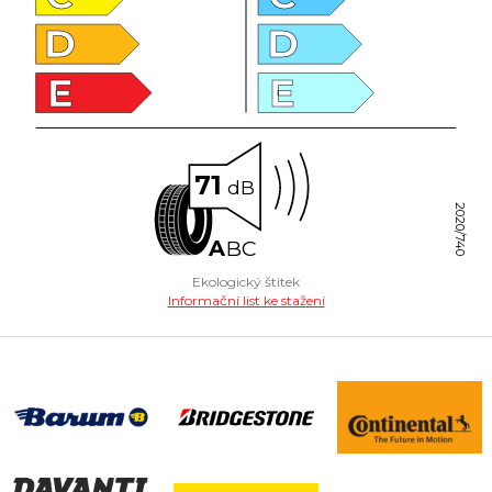
D
D
E
E
71
dB
2020/740
A
B
C
Ekologický štítek
Informační list ke stažení