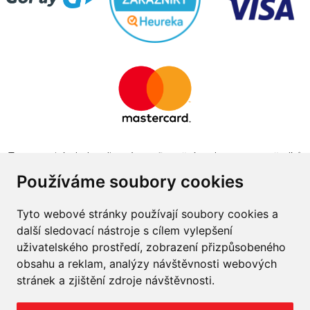
Tento projekt byl realizován za finanční podpory z prostředků
státního rozpočtu prostřednictvím Ministerstva průmyslu a
Používáme soubory cookies
obchodu v programu The Country for the Future
Tyto webové stránky používají soubory cookies a
další sledovací nástroje s cílem vylepšení
uživatelského prostředí, zobrazení přizpůsobeného
obsahu a reklam, analýzy návštěvnosti webových
Napište nám
stránek a zjištění zdroje návštěvnosti.
Slovník o pneumatikách