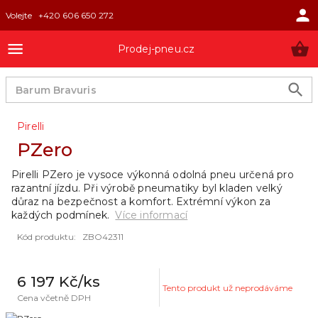
Volejte
+420 606 650 272
Prodej-pneu.cz
Pirelli
PZero
Pirelli PZero je vysoce výkonná odolná pneu určená pro
razantní jízdu. Při výrobě pneumatiky byl kladen velký
důraz na bezpečnost a komfort. Extrémní výkon za
každých podmínek.
Více informací
Kód produktu
:
ZBO42311
6 197 Kč
/ks
Tento produkt už neprodáváme
Cena včetně DPH