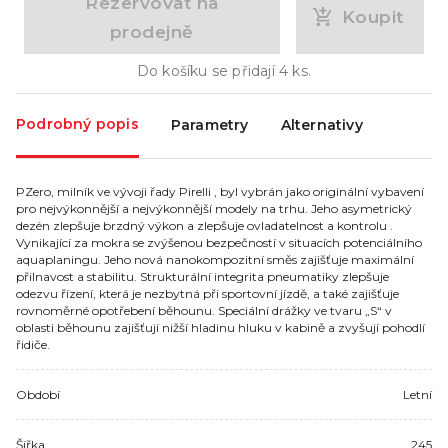
Rezervovat na
Koupit
prodejně
Do košíku se přidají
4
ks.
Podrobný popis
Parametry
Alternativy
PZero, milník ve vývoji řady Pirelli , byl vybrán jako originální vybavení
pro nejvýkonnější a nejvýkonnější modely na trhu. Jeho asymetrický
dezén zlepšuje brzdný výkon a zlepšuje ovladatelnost a kontrolu .
Vynikající za mokra se zvýšenou bezpečností v situacích potenciálního
aquaplaningu. Jeho nová nanokompozitní směs zajišťuje maximální
přilnavost a stabilitu. Strukturální integrita pneumatiky zlepšuje
odezvu řízení, která je nezbytná při sportovní jízdě, a také zajišťuje
rovnoměrné opotřebení běhounu. Speciální drážky ve tvaru „S“ v
oblasti běhounu zajišťují nižší hladinu hluku v kabině a zvyšují pohodlí
řidiče.
Období
Letní
Šířka
245