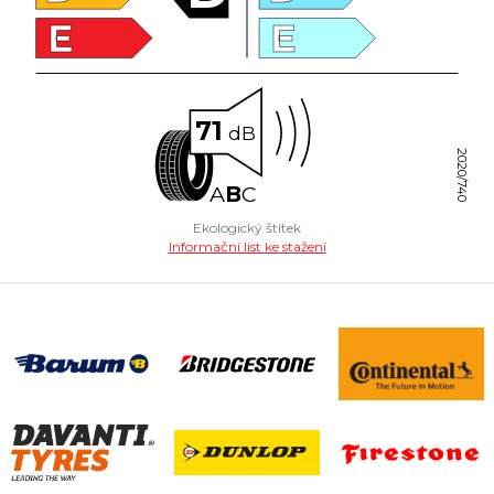
E
E
71
dB
2020/740
A
B
C
Ekologický štítek
Informační list ke stažení