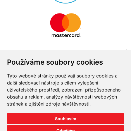
Tento projekt byl realizován za finanční podpory z prostředků
státního rozpočtu prostřednictvím Ministerstva průmyslu a
Používáme soubory cookies
obchodu v programu The Country for the Future
Tyto webové stránky používají soubory cookies a
další sledovací nástroje s cílem vylepšení
uživatelského prostředí, zobrazení přizpůsobeného
obsahu a reklam, analýzy návštěvnosti webových
Napište nám
stránek a zjištění zdroje návštěvnosti.
Slovník o pneumatikách
Souhlasím
Velkoobchod
Odmítám