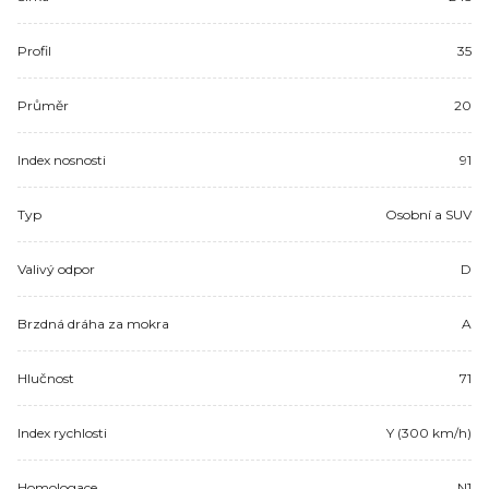
Profil
35
Průměr
20
Index nosnosti
91
Typ
Osobní a SUV
Valivý odpor
D
Brzdná dráha za mokra
A
Hlučnost
71
Index rychlosti
Y (300 km/h)
Homologace
N1