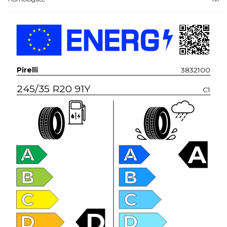
Pirelli
3832100
245/35 R20 91Y
C1
A
A
A
B
B
C
C
D
D
D